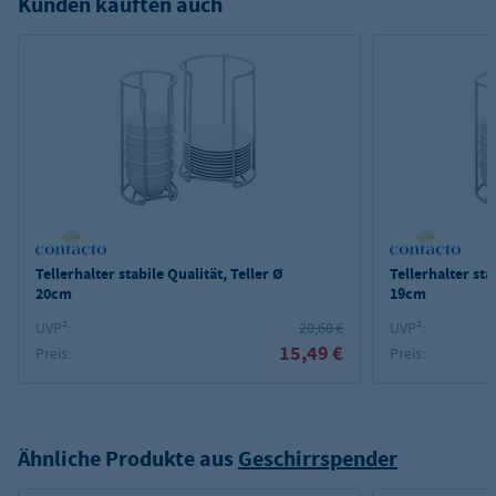
Kunden kauften auch
Tellerhalter stabile Qualität, Teller Ø
Tellerhalter sta
20cm
19cm
UVP²:
20,60 €
UVP²:
15,49 €
Preis:
Preis:
Ähnliche Produkte aus
Geschirrspender