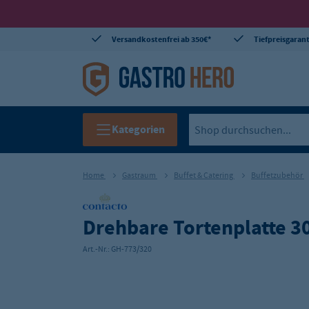
Versandkostenfrei ab 350€*
Tiefpreisgarant
Kategorien
Home
Gastraum
Buffet & Catering
Buffetzubehör
Drehbare Tortenplatte 
Art.-Nr.:
GH-773/320