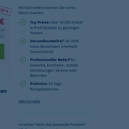
Mit GastroHero können Sie nichts
-22 %
falsch machen:
 €
Top Preise:
Über 30.000 Artikel
in Profi-Qualität zu günstigen
and
Preisen
0 €
Versandkostenfrei*
ab 350€
netto Bestellwert innerhalb
Deutschlands
Professioneller Bedarf
für
Gewerbe, kirchliche-, soziale
Einrichtungen, Vereine oder
Behörden
Risikolos:
14 Tage
Rückgabeservice
ügen
Alle Vorteile
Unsicher? Nicht das passende Produkt?