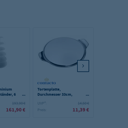
uminium
Tortenplatte,
Tortenhaube kl
tänder, 6
Durchmesser 33cm,
Durchmesser: 
mittelschwere
Höhe 9,5 cm
193,90 €
UVP²:
14,60 €
UVP²:
Ausführung
161,90 €
11,39 €
Preis:
Preis: