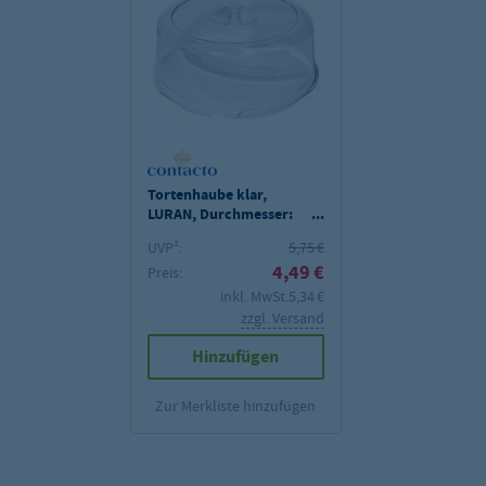
Tortenhaube klar,
LURAN, Durchmesser:
30 cm, Höhe 9,5 cm
UVP²:
5,75 €
4,49 €
Preis:
inkl. MwSt.
5,34 €
zzgl. Versand
Hinzufügen
Zur Merkliste hinzufügen