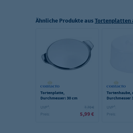
Ähnliche Produkte aus
Tortenplatten
Tortenplatte,
Tortenhaube, 
Durchmesser: 30 cm
Durchmesser 
14cm
UVP²:
7,70 €
UVP²:
5,99 €
Preis:
Preis: