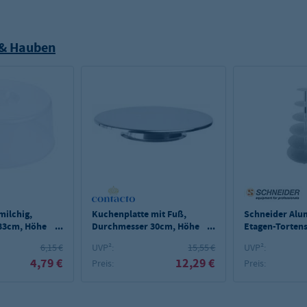
 & Hauben
milchig,
Kuchenplatte mit Fuß,
Schneider Al
33cm, Höhe
Durchmesser 30cm, Höhe
Etagen-Tortens
2cm
Etagen
6,15 €
UVP²:
15,55 €
UVP²:
4,79 €
12,29 €
Preis:
Preis: