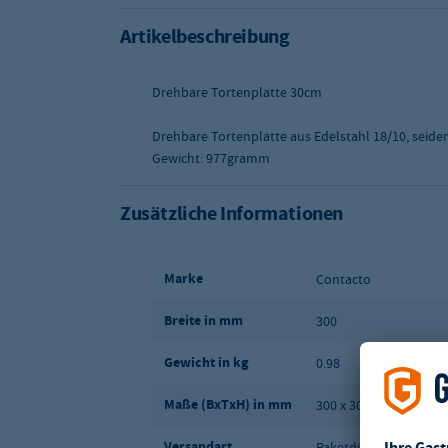
Artikelbeschreibung
Drehbare Tortenplatte 30cm
Drehbare Tortenplatte aus Edelstahl 18/10, seide
Gewicht: 977gramm
Zusätzliche Informationen
Marke
Contacto
Breite in mm
300
Gewicht in kg
0.98
Maße (BxTxH) in mm
300 x 300 x 75
Versandart
Paketdienst