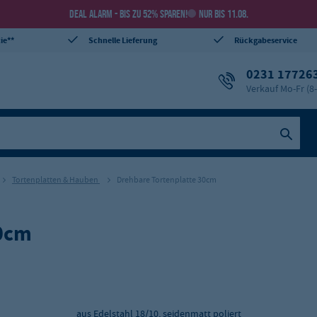
DEAL ALARM - BIS ZU 52% SPAREN!
NUR BIS 11.08.
ie**
Schnelle Lieferung
Rückgabeservice
0231 17726
Verkauf Mo-Fr (8
Tortenplatten & Hauben
Drehbare Tortenplatte 30cm
30cm
aus Edelstahl 18/10, seidenmatt poliert