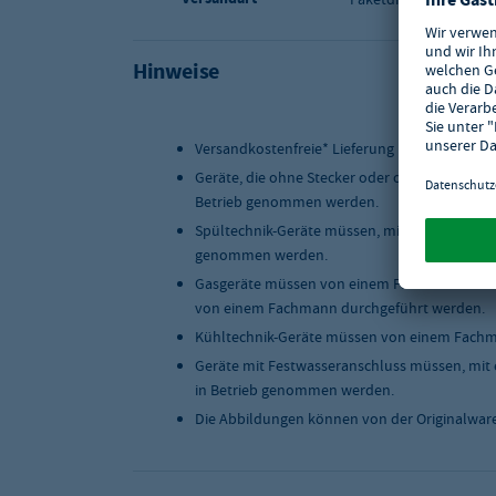
Hinweise
Versandkostenfreie* Lieferung innerhalb Deu
Geräte, die ohne Stecker oder ohne Anschlus
Betrieb genommen werden.
Spültechnik-Geräte müssen, mit einer geeigne
genommen werden.
Gasgeräte müssen von einem Fachmann instal
von einem Fachmann durchgeführt werden.
Kühltechnik-Geräte müssen von einem Fachma
Geräte mit Festwasseranschluss müssen, mit 
in Betrieb genommen werden.
Die Abbildungen können von der Originalwar