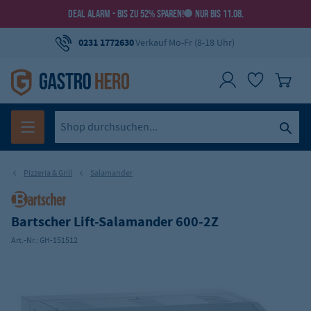
DEAL ALARM - BIS ZU 52% SPAREN!
NUR BIS 11.08.
0231 1772630
Verkauf Mo-Fr (8-18 Uhr)
Pizzeria & Grill
Salamander
Bartscher Lift-Salamander 600-2Z
Art.-Nr.:
GH-151512