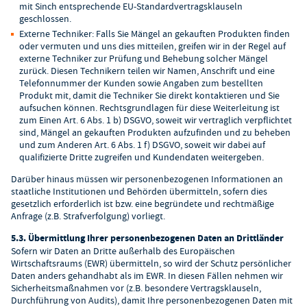
mit Sinch entsprechende EU-Standardvertragsklauseln
geschlossen.
Externe Techniker: Falls Sie Mängel an gekauften Produkten finden
oder vermuten und uns dies mitteilen, greifen wir in der Regel auf
externe Techniker zur Prüfung und Behebung solcher Mängel
zurück. Diesen Technikern teilen wir Namen, Anschrift und eine
Telefonnummer der Kunden sowie Angaben zum bestellten
Produkt mit, damit die Techniker Sie direkt kontaktieren und Sie
aufsuchen können. Rechtsgrundlagen für diese Weiterleitung ist
zum Einen Art. 6 Abs. 1 b) DSGVO, soweit wir vertraglich verpflichtet
sind, Mängel an gekauften Produkten aufzufinden und zu beheben
und zum Anderen Art. 6 Abs. 1 f) DSGVO, soweit wir dabei auf
qualifizierte Dritte zugreifen und Kundendaten weitergeben.
Darüber hinaus müssen wir personenbezogenen Informationen an
staatliche Institutionen und Behörden übermitteln, sofern dies
gesetzlich erforderlich ist bzw. eine begründete und rechtmäßige
Anfrage (z.B. Strafverfolgung) vorliegt.
5.3. Übermittlung Ihrer personenbezogenen Daten an Drittländer
Sofern wir Daten an Dritte außerhalb des Europäischen
Wirtschaftsraums (EWR) übermitteln, so wird der Schutz persönlicher
Daten anders gehandhabt als im EWR. In diesen Fällen nehmen wir
Sicherheitsmaßnahmen vor (z.B. besondere Vertragsklauseln,
Durchführung von Audits), damit Ihre personenbezogenen Daten mit