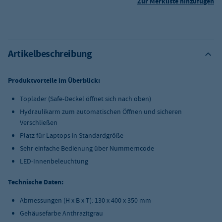
Zur Merkliste hinzufügen
Artikelbeschreibung
Produktvorteile im Überblick:
Toplader (Safe-Deckel öffnet sich nach oben)
Hydraulikarm zum automatischen Öffnen und sicheren
Verschließen
Platz für Laptops in Standardgröße
Sehr einfache Bedienung über Nummerncode
LED-Innenbeleuchtung
Technische Daten:
Abmessungen (H x B x T): 130 x 400 x 350 mm
Gehäusefarbe Anthrazitgrau