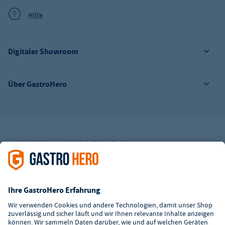
Hilfe
Digitaler Showroom
Über GastroHero
Alle Abbildungen ähnlich. Einige Zahlungsarten
können
Zusatzkosten
verursachen.
² Unverbindl. Preisempfehlung des Herstellers
*Ab einem Mbw. von 350€ netto. Bis dahin gelten Versandkosten
i.H.v. 7,90€ (zzgl. Mwst.)
**Die Tiefpreisgarantie ist nicht mit anderen Aktionen oder
Rabatten kombinierbar.