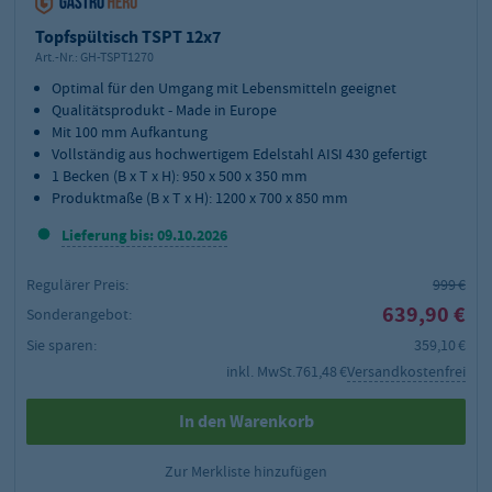
Topfspültisch TSPT 12x7
Art.-Nr.:
GH-TSPT1270
Optimal für den Umgang mit Lebensmitteln geeignet
Qualitätsprodukt - Made in Europe
Mit 100 mm Aufkantung
Vollständig aus hochwertigem Edelstahl AISI 430 gefertigt
1 Becken (B x T x H): 950 x 500 x 350 mm
Produktmaße (B x T x H): 1200 x 700 x 850 mm
Lieferung bis: 09.10.2026
Regulärer Preis:
999 €
639,90 €
Sonderangebot:
Sie sparen:
359,10 €
inkl. MwSt.
761,48 €
Versandkostenfrei
In den Warenkorb
Zur Merkliste hinzufügen