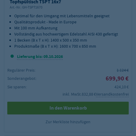
Topfspültisch TSPT 16x7
Art.-Nr.:
GH-TSPT1670
Optimal für den Umgang mit Lebensmitteln geeignet
Qualitätsprodukt - Made in Europe
Mit 100 mm Aufkantung
Vollständig aus hochwertigem Edelstahl AISI 430 gefertigt
1 Becken (B x T x H): 1400 x 500 x 350 mm
Produktmaße (B x T x H): 1600 x 700 x 850 mm
Lieferung bis: 09.10.2026
Regulärer Preis:
1.124 €
699,90 €
Sonderangebot:
Sie sparen:
424,10 €
inkl. MwSt.
832,88 €
Versandkostenfrei
In den Warenkorb
Zur Merkliste hinzufügen