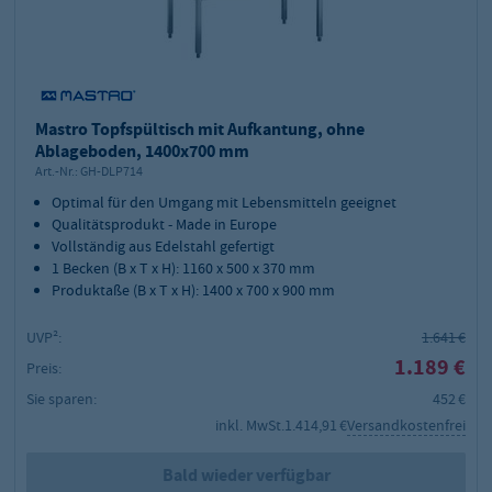
Mastro Topfspültisch mit Aufkantung, ohne
Ablageboden, 1400x700 mm
Art.-Nr.:
GH-DLP714
Optimal für den Umgang mit Lebensmitteln geeignet
Qualitätsprodukt - Made in Europe
Vollständig aus Edelstahl gefertigt
1 Becken (B x T x H): 1160 x 500 x 370 mm
Produktaße (B x T x H): 1400 x 700 x 900 mm
UVP²:
1.641 €
1.189 €
Preis:
Sie sparen:
452 €
inkl. MwSt.
1.414,91 €
Versandkostenfrei
Bald wieder verfügbar