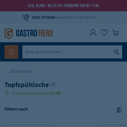
DEAL ALARM - BIS ZU 52% SPAREN!
NUR BIS 11.08.
0231 1772630
Verkauf Mo-Fr (8-18 Uhr)
Edelstahlmöbel
Topfspültische
(7)
17:38
Zuletzt verkauft um
Filtern nach