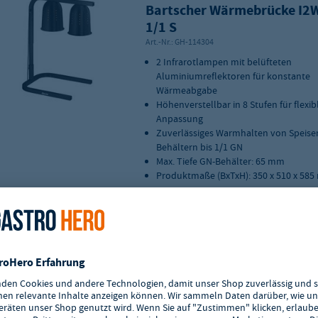
Bartscher Wärmebrücke I2
1/1 S
Art.-Nr.:
GH-114304
2 Infrarotlampen mit belüfteten
Aluminiumreflektoren für konstante
Wärmeabgabe
Höhenverstellbar in 8 Stufen für flexib
Anpassung
Zuverlässiges Warmhalten von Speisen
Behältern bis 1/1 GN
Max. Tiefe GN-Behälter: 65 mm
Produktmaße (BxTxH): 350 x 510 x 58
Lieferzeit: 2 - 4 Werktage
Zur Merkliste hinzufügen