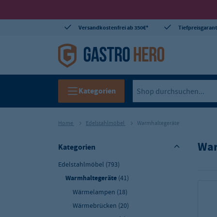
Versandkostenfrei ab 350€*
Tiefpreisgarant
Kategorien
Home
Edelstahlmöbel
Warmhaltegeräte
War
Kategorien
Edelstahlmöbel
(793)
Warmhaltegeräte
(41)
Wärmelampen
(18)
Wärmebrücken
(20)