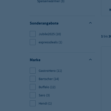
Speisenwärmer
(3)
Sonderangebote
Jubile2025
(10)
1
bis
2
expressdeals
(1)
Marke
GastroHero
(11)
Bartscher
(14)
Buffalo
(12)
Saro
(3)
Hendi
(1)