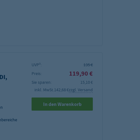
UVP²:
135 €
119,90 €
Preis:
DI,
Sie sparen:
15,10 €
inkl. MwSt.
142,68 €
zzgl. Versand
In den Warenkorb
en
nbereiche