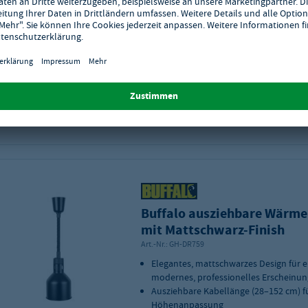
Wärmebrücke IHR1730
Art.-Nr.:
GH-114006
Material: Aluminium / Edelstahl
Gewicht: 5.6 kg
Produktmaße (B x T x H): 1830 x 225 x 
Lieferzeit: 2 - 5 Werktage
Zur Merkliste hinzufügen
Buffalo ausziehbare Wärm
mit Mattschwarz-Finish
Art.-Nr.:
GH-DR759
Elegantes, mattschwarzes Design für e
modernes, professionelles Erscheinun
Ausziehbare Kabellänge (28–152 cm) fü
Höhenanpassung