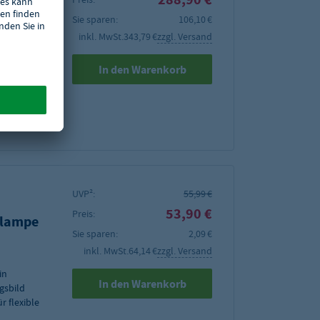
Sie sparen:
106,10 €
inkl. MwSt.
343,79 €
zzgl. Versand
In den Warenkorb
65 kg
UVP²:
55,99 €
53,90 €
Preis:
elampe
Sie sparen:
2,09 €
inkl. MwSt.
64,14 €
zzgl. Versand
in
In den Warenkorb
gsbild
r flexible