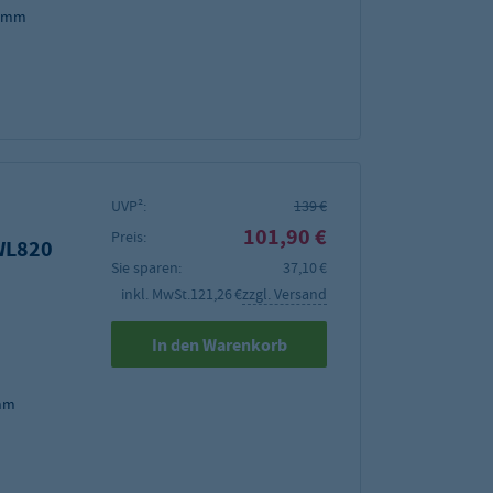
0 mm
UVP²:
139 €
101,90 €
Preis:
WL820
Sie sparen:
37,10 €
inkl. MwSt.
121,26 €
zzgl. Versand
In den Warenkorb
 mm