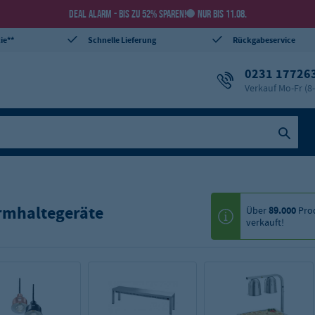
DEAL ALARM - BIS ZU 52% SPAREN!
NUR BIS 11.08.
ie**
Schnelle Lieferung
Rückgabeservice
0231 17726
Verkauf Mo-Fr (8
mhaltegeräte
Über
89.000
Pro
verkauft!