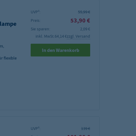
UVP²:
55,99 €
53,90 €
Preis:
elampe
Sie sparen:
2,09 €
inkl. MwSt.
64,14 €
zzgl. Versand
es,
In den Warenkorb
r flexible
UVP²:
139 €