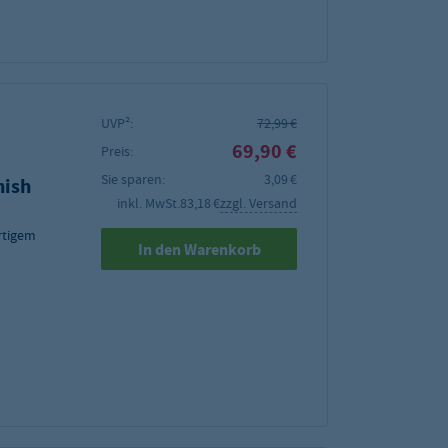
UVP²:
72,99 €
69,90 €
Preis:
Sie sparen:
3,09 €
nish
inkl. MwSt.
83,18 €
zzgl. Versand
rtigem
In den Warenkorb