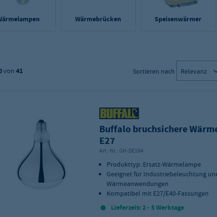
Wärmelampen
Wärmebrücken
Speisenwärmer
0
von
41
Sortieren nach
Buffalo bruchsichere Wär
E27
Art.-Nr.:
GH-DE164
Produkttyp: Ersatz-Wärmelampe
Geeignet für Industriebeleuchtung un
Wärmeanwendungen
Kompatibel mit E27/E40-Fassungen
Lieferzeit: 2 - 5 Werktage