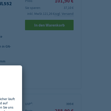
101,90 €
Preis:
WL552
Sie sparen:
37,10 €
inkl. MwSt.
121,26 €
zzgl. Versand
In den Warenkorb
le
 in GN-
5 mm
UVP²:
395 €
288,90 €
Preis: