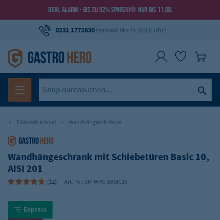
DEAL ALARM - BIS ZU 52% SPAREN!
NUR BIS 11.08.
0231 1772630
Verkauf Mo-Fr (8-18 Uhr)
Edelstahlmöbel
Wandhängeschränke
Wandhängeschrank mit Schiebetüren Basic 10,
AISI 201
(12)
Art.-Nr.:
GH-WHS-BASIC10
Express