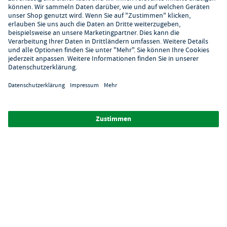
Hilfe
Digitaler Showroom
Über GastroHero
Alle Abbildungen ähnlich. Einige Zahlungsarten
können
Zusatzkosten
verursachen.
² Unverbindl. Preisempfehlung des Herstellers
*Ab einem Mbw. von 350€ netto. Bis dahin gelten Versandkosten
i.H.v. 7,90€ (zzgl. Mwst.)
**Die Tiefpreisgarantie ist nicht mit anderen Aktionen oder
Rabatten kombinierbar.