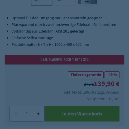
Optimal für den Umgang mit Lebensmitteln geeignet
Platzsparend durch zwei hochwertige Edelstahl Schiebetüren
Vollständig aus Edelstahl AISI 201 gefertigt
Einfache Selbstmontage
Produktmaße (B x T x H): 1000 x 400 x 650 mm
DEAL ALARM!
NOCH 1 TG 12 STD
Tiefpreisgarantie
-49 %
139,90 €
277 €
inkl. MwSt. 166,48 €
zzgl. Versand
Sie sparen: 137,10 €
In den Warenkorb