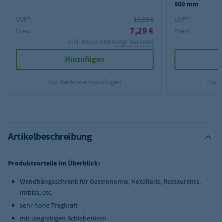
500 mm
UVP²:
10,25 €
UVP²:
7,29 €
Preis:
Preis:
inkl. MwSt.
8,68 €
zzgl. Versand
Hinzufügen
Zur Merkliste hinzufügen
Zur 
Artikelbeschreibung
Produktvorteile im Überblick:
Wandhängeschrank für Gastronomie, Hotellerie, Restaurants,
Imbiss, etc.
sehr hohe Tragkraft
mit langlebigen Schiebetüren