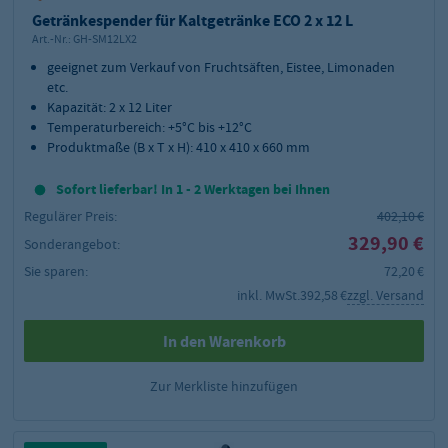
Getränkespender für Kaltgetränke ECO 2 x 12 L
Art.-Nr.:
GH-SM12LX2
geeignet zum Verkauf von Fruchtsäften, Eistee, Limonaden
etc.
Kapazität: 2 x 12 Liter
Temperaturbereich: +5°C bis +12°C
Produktmaße (B x T x H): 410 x 410 x 660 mm
Sofort lieferbar! In 1 - 2 Werktagen bei Ihnen
Regulärer Preis:
402,10 €
329,90 €
Sonderangebot:
Sie sparen:
72,20 €
inkl. MwSt.
392,58 €
zzgl. Versand
In den Warenkorb
Zur Merkliste hinzufügen