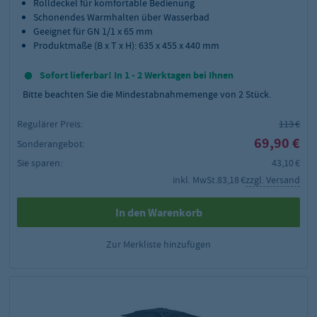
Rolldeckel für komfortable Bedienung
Schonendes Warmhalten über Wasserbad
Geeignet für GN 1/1 x 65 mm
Produktmaße (B x T x H): 635 x 455 x 440 mm
Sofort lieferbar! In 1 - 2 Werktagen bei Ihnen
Bitte beachten Sie die Mindestabnahmemenge von
2
Stück.
Regulärer Preis:
113 €
69,90 €
Sonderangebot:
Sie sparen:
43,10 €
inkl. MwSt.
83,18 €
zzgl. Versand
In den Warenkorb
Zur Merkliste hinzufügen