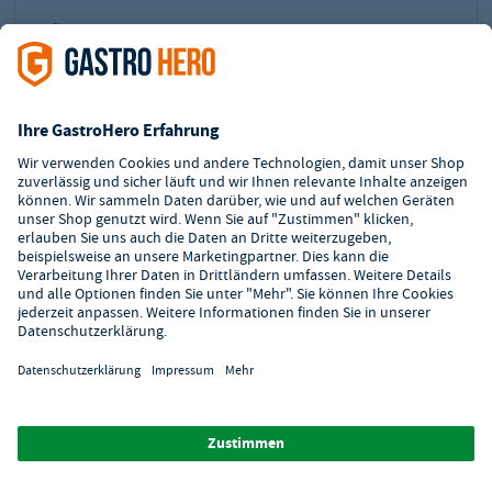
UVP²:
48 €
45,90 €
Preis:
Sie sparen:
2,10 €
inkl. MwSt.
54,62 €
zzgl. Versand
In den Warenkorb
Zur Merkliste hinzufügen
1
2
3