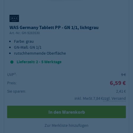
WAS Germany Tablett PP - GN 1/1, lichtgrau
Art.-Nr.:
GH-9283530
Farbe: grau
GN-Maß: GN 1/1
rutschhemmende Oberfläche
Lieferzeit: 2 - 5 Werktage
UVP²:
9 €
6,59 €
Preis:
Sie sparen:
2,41 €
inkl. MwSt.
7,84 €
zzgl. Versand
In den Warenkorb
Zur Merkliste hinzufügen