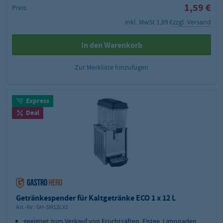
1,59 €
Preis:
inkl. MwSt.
1,89 €
zzgl. Versand
In den Warenkorb
Zur Merkliste hinzufügen
Express
Deal
Getränkespender für Kaltgetränke ECO 1 x 12 L
Art.-Nr.:
GH-SM12LX1
geeignet zum Verkauf von Fruchtsäften, Eistee, Limonaden