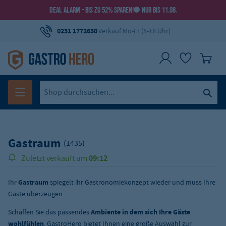
DEAL ALARM - BIS ZU 52% SPAREN!
NUR BIS 11.08.
0231 1772630
Verkauf Mo-Fr (8-18 Uhr)
Gastraum
(1435)
09:12
Zuletzt verkauft um
70.000
Über
Produkte verkauft!
Ihr
Gastraum
spiegelt ihr Gastronomiekonzept wieder und muss Ihre
Gäste überzeugen.
Schaffen Sie das passendes
Ambiente in dem sich Ihre Gäste
wohlfühlen
. GastroHero bietet Ihnen eine große Auswahl zur