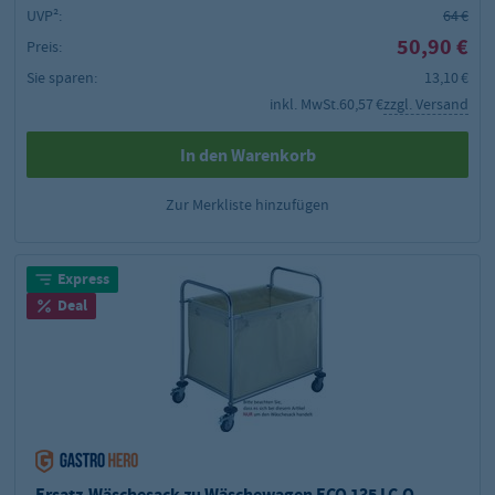
UVP²:
64 €
50,90 €
Preis:
Sie sparen:
13,10 €
inkl. MwSt.
60,57 €
zzgl. Versand
In den Warenkorb
Zur Merkliste hinzufügen
Express
Deal
Ersatz-Wäschesack zu Wäschewagen ECO 135 LC-Q