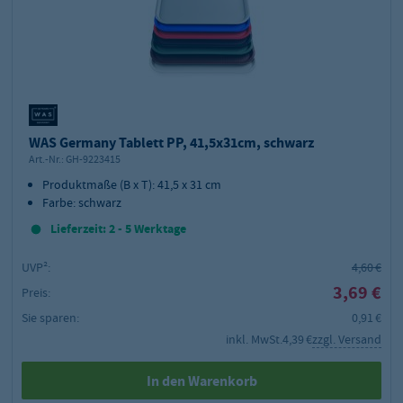
WAS Germany Tablett PP, 41,5x31cm, schwarz
Art.-Nr.:
GH-9223415
Produktmaße (B x T): 41,5 x 31 cm
Farbe: schwarz
Lieferzeit: 2 - 5 Werktage
UVP²:
4,60 €
3,69 €
Preis:
Sie sparen:
0,91 €
inkl. MwSt.
4,39 €
zzgl. Versand
In den Warenkorb