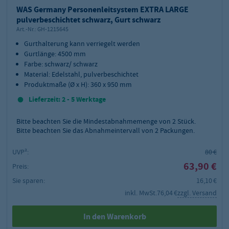
WAS Germany Personenleitsystem EXTRA LARGE
pulverbeschichtet schwarz, Gurt schwarz
Art.-Nr.:
GH-1215645
Gurthalterung kann verriegelt werden
Gurtlänge: 4500 mm
Farbe: schwarz/ schwarz
Material: Edelstahl, pulverbeschichtet
Produktmaße (Ø x H): 360 x 950 mm
Lieferzeit: 2 - 5 Werktage
Bitte beachten Sie die Mindestabnahmemenge von
2
Stück.
Bitte beachten Sie das Abnahmeintervall von 2 Packungen.
UVP²:
80 €
63,90 €
Preis:
Sie sparen:
16,10 €
inkl. MwSt.
76,04 €
zzgl. Versand
In den Warenkorb