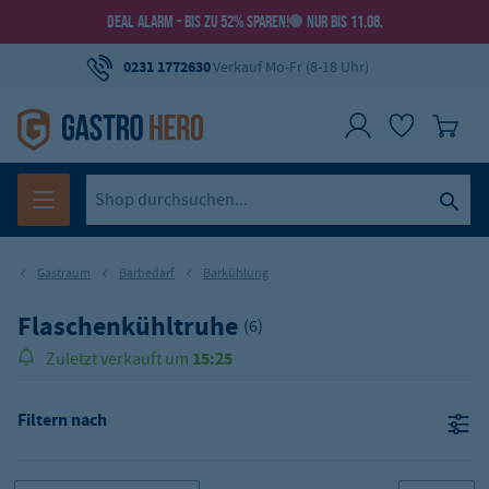
DEAL ALARM - BIS ZU 52% SPAREN!
NUR BIS 11.08.
0231 1772630
Verkauf Mo-Fr (8-18 Uhr)
Gastraum
Barbedarf
Barkühlung
Flaschenkühltruhe
(6)
15:25
Zuletzt verkauft um
Filtern nach