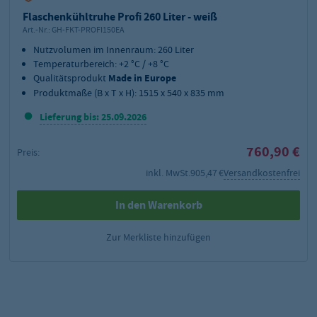
Flaschenkühltruhe Profi 260 Liter - weiß
Art.-Nr.:
GH-FKT-PROFI150EA
Nutzvolumen im Innenraum: 260 Liter
Temperaturbereich: +2 °C / +8 °C
Qualitätsprodukt
Made in Europe
Produktmaße (B x T x H): 1515 x 540 x 835 mm
Lieferung bis: 25.09.2026
760,90 €
Preis:
inkl. MwSt.
905,47 €
Versandkostenfrei
In den Warenkorb
Zur Merkliste hinzufügen