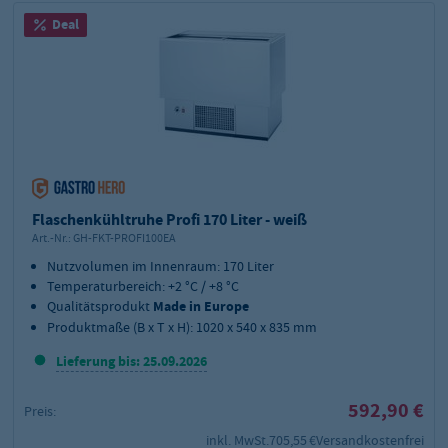
Deal
Flaschenkühltruhe Profi 170 Liter - weiß
Art.-Nr.:
GH-FKT-PROFI100EA
Nutzvolumen im Innenraum: 170 Liter
Temperaturbereich: +2 °C / +8 °C
Qualitätsprodukt
Made in Europe
Produktmaße (B x T x H): 1020 x 540 x 835 mm
Lieferung bis: 25.09.2026
592,90 €
Preis:
inkl. MwSt.
705,55 €
Versandkostenfrei