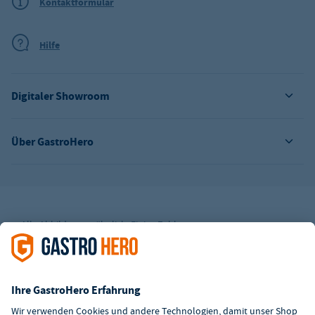
Kontaktformular
Hilfe
Digitaler Showroom
Über GastroHero
Alle Abbildungen ähnlich. Einige Zahlungsarten
können
Zusatzkosten
verursachen.
² Unverbindl. Preisempfehlung des Herstellers
*Ab einem Mbw. von 350€ netto. Bis dahin gelten Versandkosten
i.H.v. 7,90€ (zzgl. Mwst.)
**Die Tiefpreisgarantie ist nicht mit anderen Aktionen oder