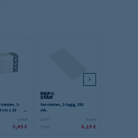
vietten, 1-
Servietten, 2-lagig, 250
Papstar 50 Serv
33 cm x 33
stk.
"ROYAL Collect
Falz 40 cm x 40
6,75 €
UVP²:
7,25 €
dunkelblau "O
5,49 €
6,19 €
7,69 €
Preis: