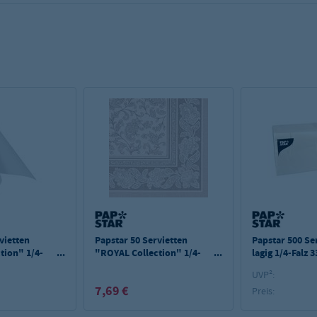
vietten
Papstar 50 Servietten
Papstar 500 Ser
tion" 1/4-
"ROYAL Collection" 1/4-
lagig 1/4-Falz 
0 cm weiss
Falz 40 cm x 40 cm mocca
cm weiss
UVP²:
"Ornaments"
7,69 €
Preis: