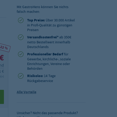
Mit GastroHero können Sie nichts
falsch machen:
Top Preise:
Über 30.000 Artikel
in Profi-Qualität zu günstigen
Preisen
Versandkostenfrei*
ab 350€
netto Bestellwert innerhalb
-22 %
Deutschlands
Professioneller Bedarf
für
 €
Gewerbe, kirchliche-, soziale
Einrichtungen, Vereine oder
and
Behörden
1 €
Risikolos:
14 Tage
56 €
Rückgabeservice
Alle Vorteile
Unsicher? Nicht das passende Produkt?