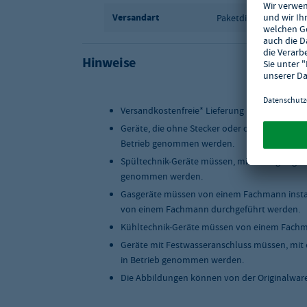
Versandart
Paketdienst
Hinweise
Versandkostenfreie* Lieferung innerhalb Deu
Geräte, die ohne Stecker oder ohne Anschlus
Betrieb genommen werden.
Spültechnik-Geräte müssen, mit einer geeigne
genommen werden.
Gasgeräte müssen von einem Fachmann instal
von einem Fachmann durchgeführt werden.
Kühltechnik-Geräte müssen von einem Fachma
Geräte mit Festwasseranschluss müssen, mit 
in Betrieb genommen werden.
Die Abbildungen können von der Originalwar