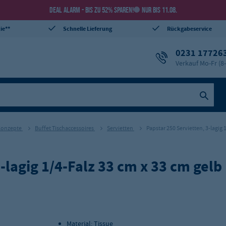
DEAL ALARM - BIS ZU 52% SPAREN!
NUR BIS 11.08.
ie**
Schnelle Lieferung
Rückgabeservice
0231 17726
Verkauf Mo-Fr (8
 Konzepte
Buffet Tischaccessoires
Servietten
Papstar 250 Servietten, 3-lagig 
-lagig 1/4-Falz 33 cm x 33 cm gelb
Material: Tissue