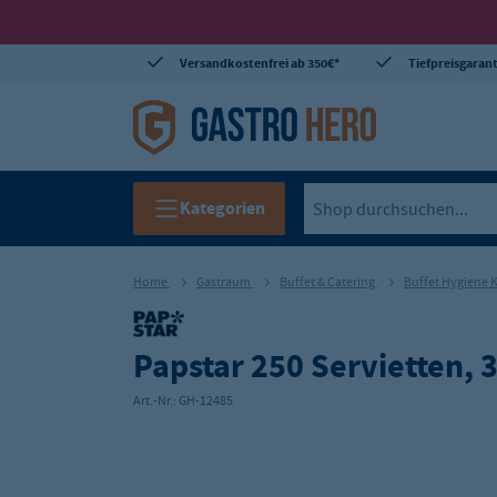
Versandkostenfrei ab 350€*
Tiefpreisgarant
Kategorien
Home
Gastraum
Buffet & Catering
Buffet Hygiene
Papstar 250 Servietten, 3
Art.-Nr.:
GH-12485