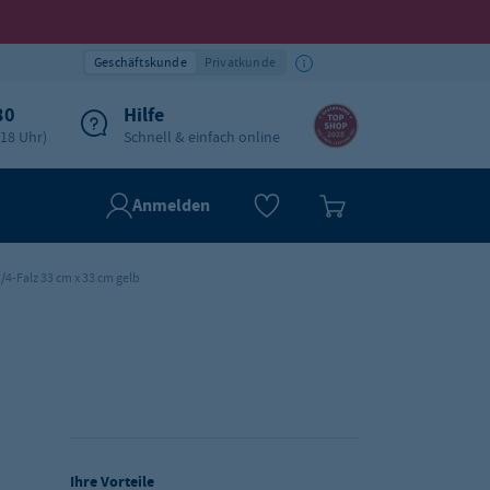
Geschäftskunde
Privatkunde
30
Hilfe
-18 Uhr)
Schnell & einfach online
Anmelden
1/4-Falz 33 cm x 33 cm gelb
Ihre Vorteile