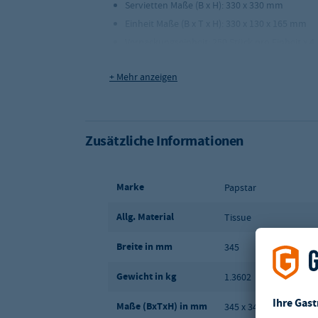
Servietten Maße (B x H): 330 x 330 mm
Einheit Maße (B x T x H): 330 x 130 x 165 mm
Verpackungseinheit: 250 Stück pro Einheit x 4
+ Mehr anzeigen
Zusätzliche Informationen
Marke
Papstar
Allg. Material
Tissue
Breite in mm
345
Gewicht in kg
1.3602
Maße (BxTxH) in mm
345 x 345 x 260