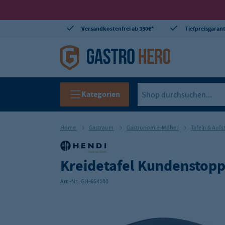
Versandkostenfrei ab 350€*
Tiefpreisgarant
Kategorien
Home
Gastraum
Gastronomie-Möbel
Tafeln & Aufs
Kreidetafel Kundenstop
Art.-Nr.:
GH-664100