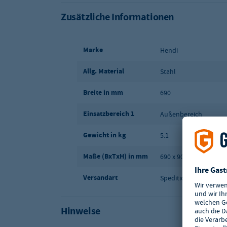
Zusätzliche Informationen
Marke
Hendi
Allg. Material
Stahl
Breite in mm
690
Einsatzbereich 1
Außenbereich
Gewicht in kg
5.1
Maße (BxTxH) in mm
690 x 900 x 1200
Versandart
Spedition
Hinweise