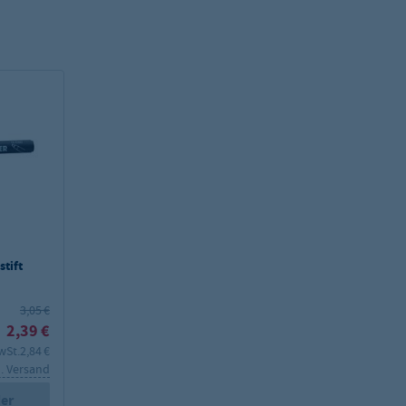
tift
3,05 €
2,39 €
wSt.
2,84 €
l. Versand
er