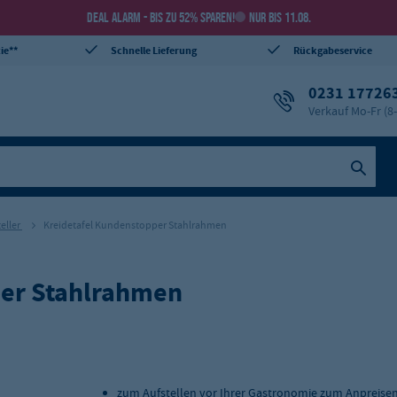
DEAL ALARM - BIS ZU 52% SPAREN!
NUR BIS 11.08.
ie**
Schnelle Lieferung
Rückgabeservice
0231 17726
Verkauf Mo-Fr (8
teller
Kreidetafel Kundenstopper Stahlrahmen
per Stahlrahmen
zum Aufstellen vor Ihrer Gastronomie zum Anpreise