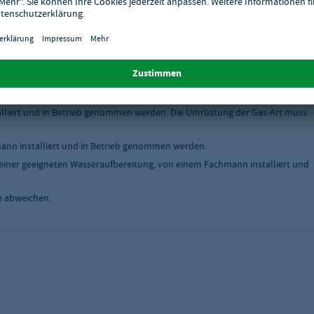
tschlands.
skabel ausgeliefert werden, müssen von einem Fachmann installiert und in
ten Wasseraufbereitung, von einem Fachmann installiert und in Betrieb
liert und in Betrieb genommen werden. Die Umrüstung der Gas-Art muss
nn installiert und in Betrieb genommen werden.
einer geeigneten Wasseraufbereitung, von einem Fachmann installiert und
e abweichen.