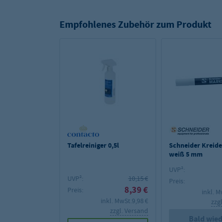
Empfohlenes Zubehör zum Produkt
Tafelreiniger 0,5l
Schneider Kreides
weiß 5 mm
UVP²:
UVP²:
10,15 €
Preis:
8,39 €
Preis:
inkl. M
inkl. MwSt.
9,98 €
zzg
zzgl. Versand
Bald wied