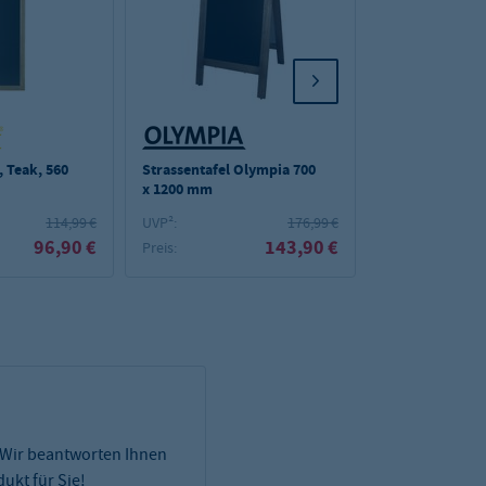
, Teak, 560
Strassentafel Olympia 700
Kreidemarker 
x 1200 mm
bunt
114,99 €
UVP²:
176,99 €
UVP²:
96,90 €
143,90 €
Preis:
Preis:
 Wir beantworten Ihnen
ukt für Sie!