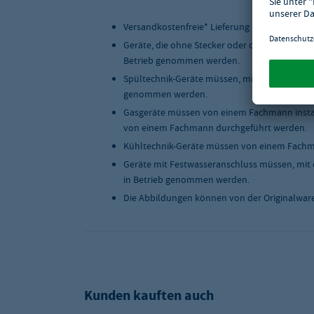
Versandkostenfreie* Lieferung innerhalb Deu
Geräte, die ohne Stecker oder ohne Anschlus
Betrieb genommen werden.
Spültechnik-Geräte müssen, mit einer geeigne
genommen werden.
Gasgeräte müssen von einem Fachmann instal
von einem Fachmann durchgeführt werden.
Kühltechnik-Geräte müssen von einem Fachma
Geräte mit Festwasseranschluss müssen, mit 
in Betrieb genommen werden.
Die Abbildungen können von der Originalwar
Kunden kauften auch