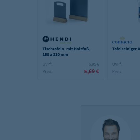
Tischtafeln, mit Holzfuß,
Tafelreiniger 0
150 x 230 mm
UVP²:
6,95 €
UVP²:
5,69 €
Preis:
Preis: