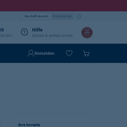
Geschäftskunde
Privatkunde
30
Hilfe
-18 Uhr)
Schnell & einfach online
Anmelden
Ihre Vorteile
n