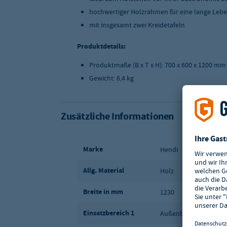
hochwertiger Holzrahmen für eine lange Leb
mit insgesamt zwei Kreidetafeln
Produktdetails:
Produktmaße (B x T x H): 700 x 600 x 1200 mm
Gewicht: 6,4 kg
Zusätzliche Informationen
Marke
Hendi
Allg. Material
Holz
Breite in mm
1230
Einsatzbereich 1
Außenbereich