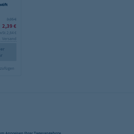
tift
3,05 €
2,39 €
wSt.
2,84 €
l. Versand
er
ar
nzufügen
zum Anpreisen Ihrer Tagesangebote