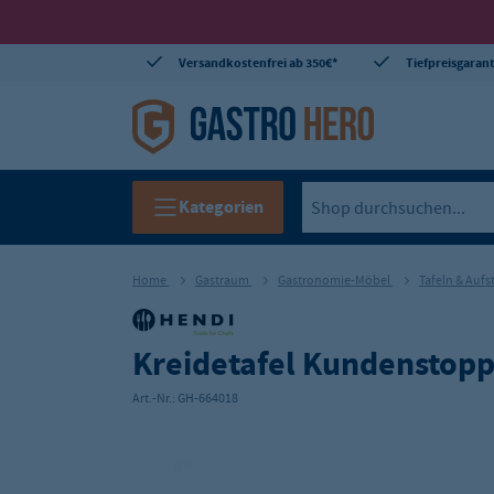
Versandkostenfrei ab 350€*
Tiefpreisgarant
Kategorien
Home
Gastraum
Gastronomie-Möbel
Tafeln & Aufs
Kreidetafel Kundenstop
Art.-Nr.:
GH-664018