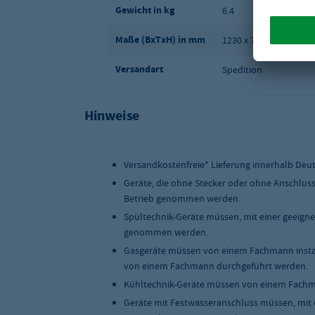
Gewicht in kg
6.4
Maße (BxTxH) in mm
1230 x 710 x 610
Versandart
Spedition
Hinweise
Versandkostenfreie* Lieferung innerhalb Deu
Geräte, die ohne Stecker oder ohne Anschlus
Betrieb genommen werden.
Spültechnik-Geräte müssen, mit einer geeigne
genommen werden.
Gasgeräte müssen von einem Fachmann instal
von einem Fachmann durchgeführt werden.
Kühltechnik-Geräte müssen von einem Fachma
Geräte mit Festwasseranschluss müssen, mit 