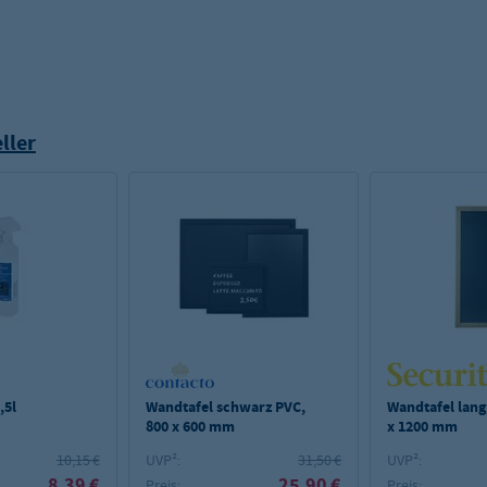
ller
,5l
Wandtafel schwarz PVC,
Wandtafel lang
800 x 600 mm
x 1200 mm
10,15 €
UVP²:
31,50 €
UVP²:
8,39 €
25,90 €
Preis:
Preis: