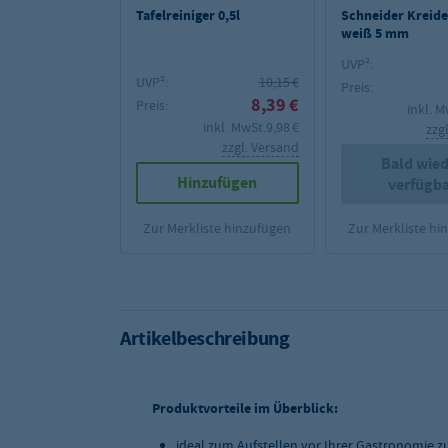
Tafelreiniger 0,5l
Schneider Kreides
weiß 5 mm
UVP²:
UVP²:
10,15 €
Preis:
8,39 €
Preis:
inkl. M
inkl. MwSt.
9,98 €
zzg
zzgl. Versand
Bald wied
Hinzufügen
verfügb
Zur Merkliste hinzufügen
Zur Merkliste hi
Artikelbeschreibung
Produktvorteile im Überblick:
ideal zum Aufstellen vor Ihrer Gastronomie 