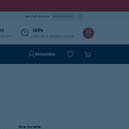
Geschäftskunde
Privatkunde
30
Hilfe
-18 Uhr)
Schnell & einfach online
Anmelden
Ihre Vorteile
n