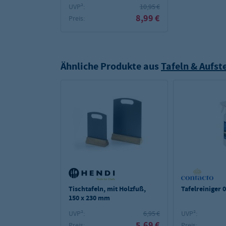
UVP²:
10,95 €
8,99 €
Preis:
Ähnliche Produkte aus
Tafeln & Aufste
Tischtafeln, mit Holzfuß,
Tafelreiniger 0
150 x 230 mm
UVP²:
6,95 €
UVP²:
5,69 €
Preis:
Preis: