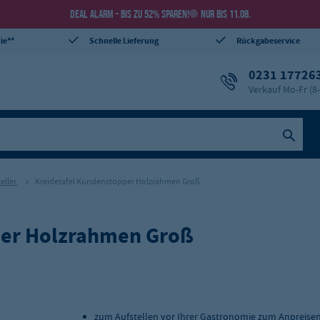
DEAL ALARM - BIS ZU 52% SPAREN!
NUR BIS 11.08.
ie**
Schnelle Lieferung
Rückgabeservice
0231 17726
Verkauf Mo-Fr (8
teller
Kreidetafel Kundenstopper Holzrahmen Groß
per Holzrahmen Groß
zum Aufstellen vor Ihrer Gastronomie zum Anpreise