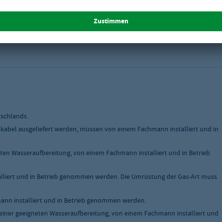
tschlands.
skabel ausgeliefert werden, müssen von einem Fachmann installiert und in
ten Wasseraufbereitung, von einem Fachmann installiert und in Betrieb
liert und in Betrieb genommen werden. Die Umrüstung der Gas-Art muss
nn installiert und in Betrieb genommen werden.
einer geeigneten Wasseraufbereitung, von einem Fachmann installiert und