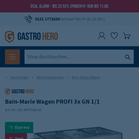
DEAL ALARM - BIS ZU 52% SPAREN!
NUR BIS 11.08.
0231 1772630
Verkauf Mo-Fr (8-18 Uhr)
Kochgeräte
Warmhaltegeräte
Bain-Marie-Wagen
Bain-Marie Wagen PROFI 3x GN 1/1
Art.-Nr.:
GH-ART-026-AC
Express
Deal