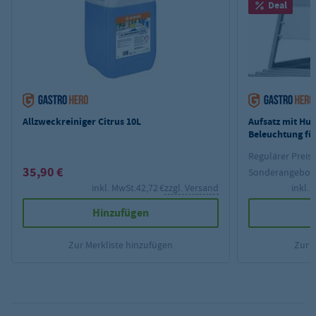
Deal
Allzweckreiniger Citrus 10L
Aufsatz mit Hu
Beleuchtung fü
PROFI 3x GN 1/
Regulärer Preis:
35,90 €
Sonderangebot
inkl. MwSt.
42,72 €
zzgl. Versand
inkl. 
Hinzufügen
Zur Merkliste hinzufügen
Zur 