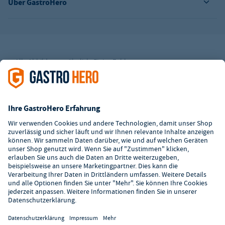
Über GastroHero
Alle Abbildungen ähnlich. Einige Zahlungsarten
können
Zusatzkosten
verursachen.
² Unverbindl. Preisempfehlung des Herstellers
*Ab einem Mbw. von 350€ netto. Bis dahin gelten Versandkosten
i.H.v. 7,90€ (zzgl. Mwst.)
**Die Tiefpreisgarantie ist nicht mit anderen Aktionen oder
Rabatten kombinierbar.
© 2026 GastroHero - Gastronomiebedarf -
AGB
/
Datenschutz
/