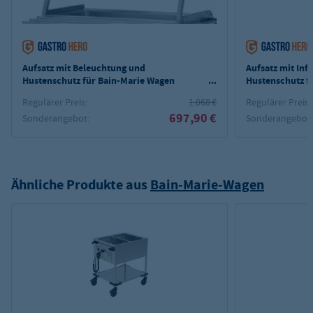
Aufsatz mit Beleuchtung und
Aufsatz mit In
Hustenschutz für Bain-Marie Wagen
Hustenschutz f
PROFI 3x GN 1/1 mit Trockenheizung /
PROFI 3x GN 1/
Regulärer Preis:
1.068 €
Regulärer Preis:
abnehmbarer Wanne
abnehmbarer 
697,90 €
Sonderangebot:
Sonderangebot
Ähnliche Produkte aus
Bain-Marie-Wagen