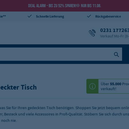
DEAL ALARM - BIS ZU 52% SPAREN!
NUR BIS 11.08.
ie**
Schnelle Lieferung
Rückgabeservice
0231 17726
Verkauf Mo-Fr (8
Über
55.000
Pro
eckter Tisch
verkauft!
 was Sie für Ihren gedeckten Tisch benötigen. Shoppen Sie jetzt bequem onlin
rr, Besteck und viele Accessoires in Profi-Qualität. Stöbern Sie sich durch un
 noch nie.