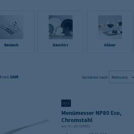
Besteck
Geschirr
Gläser
0
von
1009
Sortieren nach
Menümesser NP80 Eco,
Chromstahl
Art.-Nr.:
GH-500001