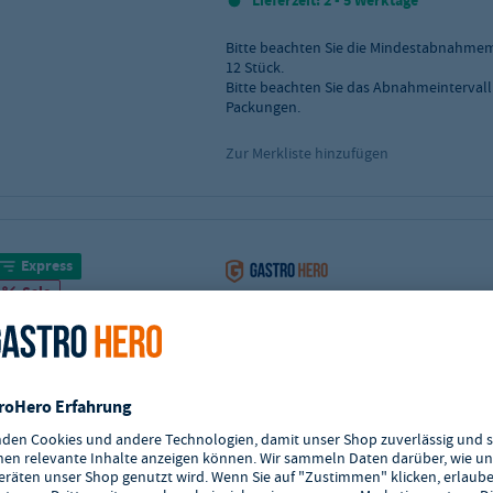
Lieferzeit: 2 - 5 Werktage
Bitte beachten Sie die Mindestabnahme
12
Stück.
Bitte beachten Sie das Abnahmeintervall
Packungen.
Zur Merkliste hinzufügen
Express
Sale
Basic 13/0 Menülöffel
Art.-Nr.:
GH-A018-ML
schlichtes Design
maschinen polierte Ausführung
Material: Edelstahl 13/0
Verpackungseinheit: 24 Stück
Sofort lieferbar! In 1 - 2 Werktagen 
Ihnen