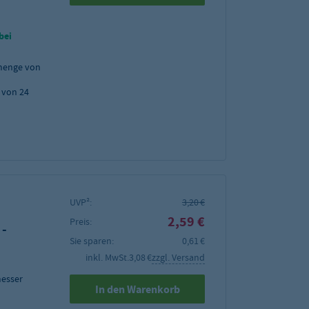
bei
menge von
 von 24
UVP²:
3,20 €
2,59 €
Preis:
-
Sie sparen:
0,61 €
inkl. MwSt.
3,08 €
zzgl. Versand
messer
In den Warenkorb