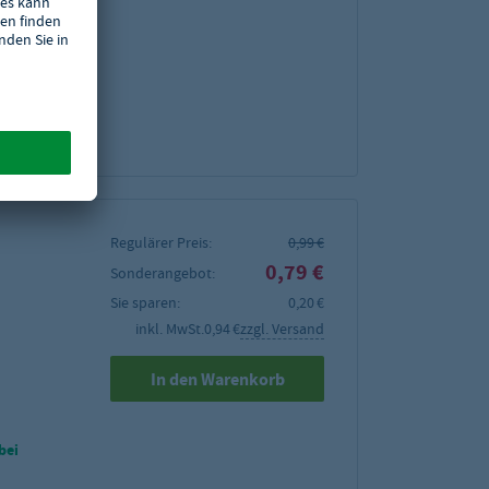
menge von
 von 24
Regulärer Preis:
0,99 €
0,79 €
Sonderangebot:
Sie sparen:
0,20 €
inkl. MwSt.
0,94 €
zzgl. Versand
In den Warenkorb
bei