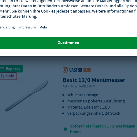
Bitte beachten Sie die Mindestabnahme
48
Stück.
Bitte beachten Sie das Abnahmeintervall
Stück.
Zur Merkliste hinzufügen
Express
Sale
Basic 13/0 Menümesser
Art.-Nr.:
GH-A018-MM
schlichtes Design
maschinen polierte Ausführung
Material: Edelstahl 13/0
Verpackungseinheit: 24 Stück
Sofort lieferbar! In 1 - 2 Werktagen 
Ihnen