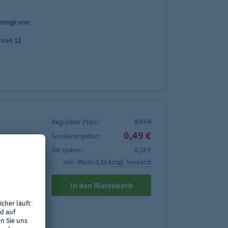
menge von
 von 12
Regulärer Preis:
0,87 €
0,49 €
Sonderangebot:
Sie sparen:
0,38 €
inkl. MwSt.
0,58 €
zzgl. Versand
In den Warenkorb
bei