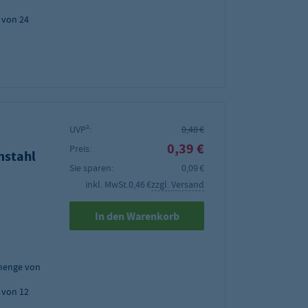
 von 24
UVP²:
0,48 €
0,39 €
Preis:
mstahl
Sie sparen:
0,09 €
inkl. MwSt.
0,46 €
zzgl. Versand
In den Warenkorb
menge von
 von 12