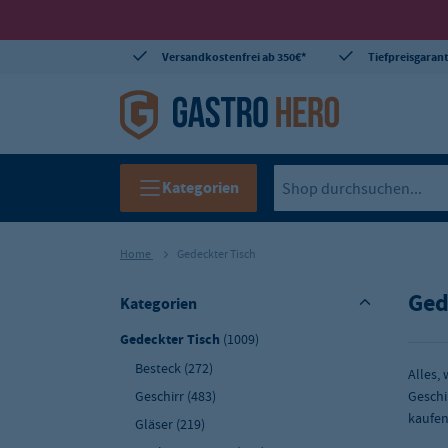
Versandkostenfrei ab 350€*
Tiefpreisgarant
Kategorien
Home
Gedeckter Tisch
Ged
Kategorien
Gedeckter Tisch
(1009)
Besteck
(272)
Alles,
Geschirr
(483)
Geschi
kaufen
Gläser
(219)