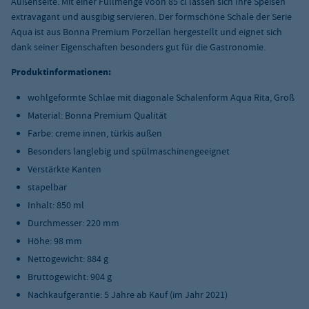
Außenseite. Mit einer Füllmenge voon 85 cl lassen sich Ihre Speisen
extravagant und ausgibig servieren. Der formschöne Schale der Serie
Aqua ist aus Bonna Premium Porzellan hergestellt und eignet sich
dank seiner Eigenschaften besonders gut für die Gastronomie.
Produktinformationen:
wohlgeformte Schlae mit diagonale Schalenform Aqua Rita, Groß
Material: Bonna Premium Qualität
Farbe: creme innen, türkis außen
Besonders langlebig und spülmaschinengeeignet
Verstärkte Kanten
stapelbar
Inhalt: 850 ml
Durchmesser: 220 mm
Höhe: 98 mm
Nettogewicht: 884 g
Bruttogewicht: 904 g
Nachkaufgerantie: 5 Jahre ab Kauf (im Jahr 2021)