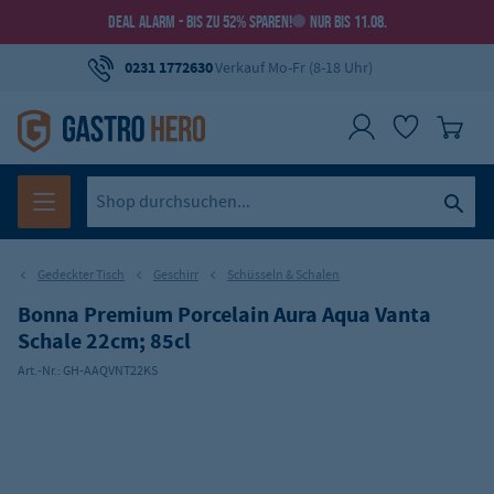
DEAL ALARM - BIS ZU 52% SPAREN!
NUR BIS 11.08.
0231 1772630
Verkauf Mo-Fr (8-18 Uhr)
Gedeckter Tisch
Geschirr
Schüsseln & Schalen
Bonna Premium Porcelain Aura Aqua Vanta
Schale 22cm; 85cl
Art.-Nr.:
GH-AAQVNT22KS