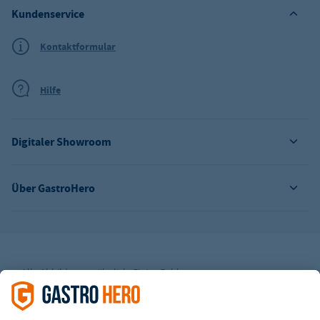
Kundenservice
Kontaktformular
Hilfe
Digitaler Showroom
Über GastroHero
Alle Abbildungen ähnlich. Einige Zahlungsarten
können
Zusatzkosten
verursachen.
² Unverbindl. Preisempfehlung des Herstellers