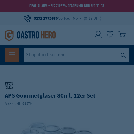
DEAL ALARM - BIS ZU 52% SPAREN!
NUR BIS 11.08.
0231 1772630
Verkauf Mo-Fr (8-18 Uhr)
APS Gourmetgläser 80ml, 12er Set
Art.-Nr.:
GH-82370