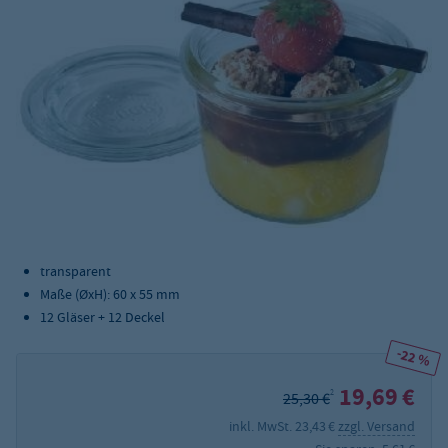
transparent
Maße (ØxH): 60 x 55 mm
12 Gläser + 12 Deckel
-22 %
19,69 €
2
25,30 €
inkl. MwSt. 23,43 €
zzgl. Versand