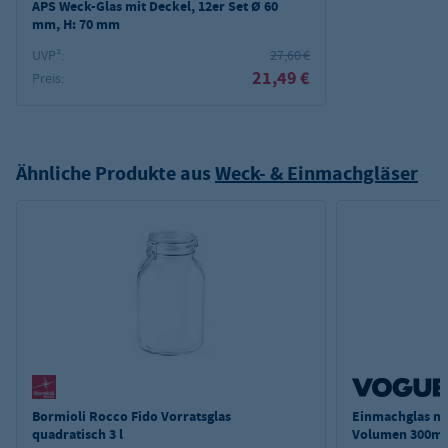
APS Weck-Glas mit Deckel, 12er Set Ø 60
mm, H: 70 mm
UVP²:
27,60 €
21,49 €
Preis:
Ähnliche Produkte aus
Weck- & Einmachgläser
Bormioli Rocco Fido Vorratsglas
Einmachglas mi
quadratisch 3 l
Volumen 300ml 