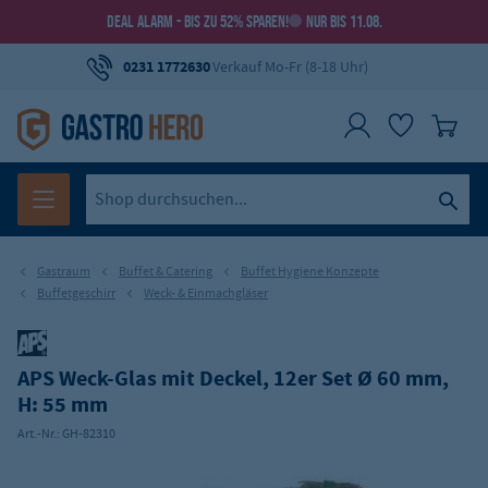
DEAL ALARM - BIS ZU 52% SPAREN!
NUR BIS 11.08.
0231 1772630
Verkauf Mo-Fr (8-18 Uhr)
Gastraum
Buffet & Catering
Buffet Hygiene Konzepte
Buffetgeschirr
Weck- & Einmachgläser
APS Weck-Glas mit Deckel, 12er Set Ø 60 mm,
H: 55 mm
Art.-Nr.:
GH-82310