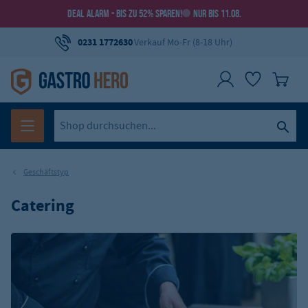
DEAL ALARM - BIS ZU 52% SPAREN!
NUR BIS 11.08.
0231 1772630
Verkauf Mo-Fr (8-18 Uhr)
Geschäftstyp
Catering