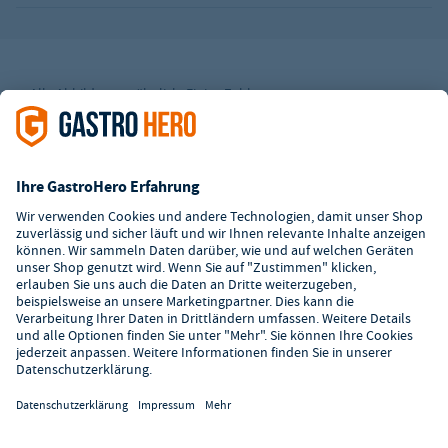
Alle Abbildungen ähnlich. Einige Zahlungsarten
können
Zusatzkosten
verursachen.
² Unverbindl. Preisempfehlung des Herstellers
*Ab einem Mbw. von 350€ netto. Bis dahin gelten Versandkosten
i.H.v. 7,90€ (zzgl. Mwst.)
**Die Tiefpreisgarantie ist nicht mit anderen Aktionen oder
Rabatten kombinierbar.
© 2026 GastroHero - Gastronomiebedarf -
AGB
/
Datenschutz
/
Datenschutzeinstellungen
/
Impressum
/
Hinweisgeber
/