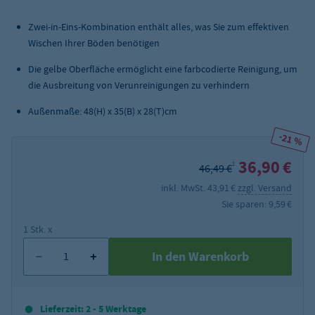
Zwei-in-Eins-Kombination enthält alles, was Sie zum effektiven
Wischen Ihrer Böden benötigen
Die gelbe Oberfläche ermöglicht eine farbcodierte Reinigung, um
die Ausbreitung von Verunreinigungen zu verhindern
Außenmaße: 48(H) x 35(B) x 28(T)cm
-21 %
36,90 €
2
46,49 €
inkl. MwSt. 43,91 €
zzgl. Versand
Sie sparen: 9,59 €
1 Stk. x
In den Warenkorb
Lieferzeit: 2 - 5 Werktage