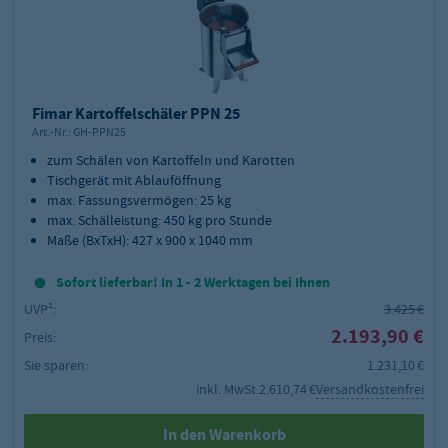
Fimar Kartoffelschäler PPN 25
Art.-Nr.:
GH-PPN25
zum Schälen von Kartoffeln und Karotten
Tischgerät mit Ablauföffnung
max. Fassungsvermögen: 25 kg
max. Schälleistung: 450 kg pro Stunde
Maße (BxTxH): 427 x 900 x 1040 mm
Sofort lieferbar! In 1 - 2 Werktagen bei Ihnen
UVP²:
3.425 €
2.193,90 €
Preis:
Sie sparen:
1.231,10 €
inkl. MwSt.
2.610,74 €
Versandkostenfrei
In den Warenkorb