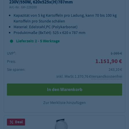
230V/550W, 620x525x(H)787mm
Art.-Nr.:
GH-229200
Kapazität von 5 kg Kartoffeln pro Ladung, kann 70 bis 100 kg
Kartoffeln pro Stunde schälen
Material: Edelstahl,PC (Polykarbonat)
Produktmaße (BxTxH): 525 x 620 x 787 mm
Lieferzeit: 2 - 5 Werktage
UVP²:
1.395 €
1.151,90 €
Preis:
Sie sparen:
243,10 €
inkl. MwSt.
1.370,76 €
Versandkostenfrei
In den Warenkorb
Zur Merkliste hinzufügen
Deal