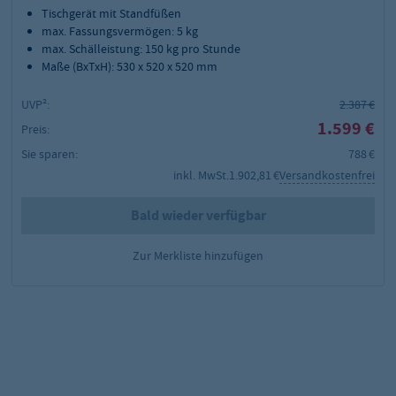
Tischgerät mit Standfüßen
max. Fassungsvermögen: 5 kg
max. Schälleistung: 150 kg pro Stunde
Maße (BxTxH): 530 x 520 x 520 mm
UVP²:
2.387 €
1.599 €
Preis:
Sie sparen:
788 €
inkl. MwSt.
1.902,81 €
Versandkostenfrei
Bald wieder verfügbar
Zur Merkliste hinzufügen