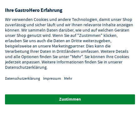
Hilfe
Digitaler Showroom
Über GastroHero
Alle Abbildungen ähnlich. Einige Zahlungsarten
können
Zusatzkosten
verursachen.
² Unverbindl. Preisempfehlung des Herstellers
*Ab einem Mbw. von 350€ netto. Bis dahin gelten Versandkosten
i.H.v. 7,90€ (zzgl. Mwst.)
**Die Tiefpreisgarantie ist nicht mit anderen Aktionen oder
Rabatten kombinierbar.