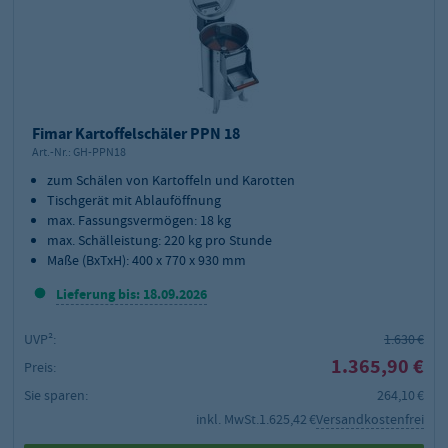
Fimar Kartoffelschäler PPN 18
Art.-Nr.:
GH-PPN18
zum Schälen von Kartoffeln und Karotten
Tischgerät mit Ablauföffnung
max. Fassungsvermögen: 18 kg
max. Schälleistung: 220 kg pro Stunde
Maße (BxTxH): 400 x 770 x 930 mm
Lieferung bis: 18.09.2026
UVP²:
1.630 €
1.365,90 €
Preis:
Sie sparen:
264,10 €
inkl. MwSt.
1.625,42 €
Versandkostenfrei