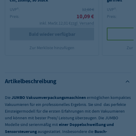
cm, 105mµ, 50 Stück
geriffelt
UVP²:
12,60 €
UVP²:
10,09 €
Preis:
Preis:
inkl. MwSt.
12,01 €
zzgl. Versand
Bald wieder verfügbar
Zur Merkliste hinzufügen
Zur 
Artikelbeschreibung
Die
JUMBO Vakuumverpackungsmaschinen
ermöglichen kompaktes
Vakuumieren für ein professionelles Ergebnis. Sie sind das perfekte
Einsteigermodell für die ersten Erfahrungen mit dem Vakuumieren
und können mit bester Preis/ Leistung überzeugen. Die JUMBO
Modelle sind serienmäßig mit
einer Doppelschweißung und
Sensorsteuerung
ausgestattet. Insbesondere die
Busch-