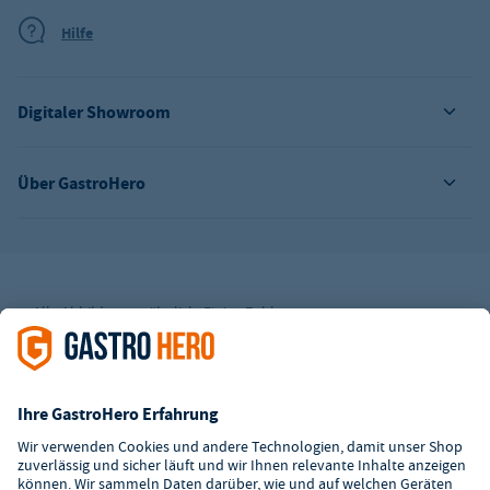
Hilfe
Digitaler Showroom
Über GastroHero
Alle Abbildungen ähnlich. Einige Zahlungsarten
können
Zusatzkosten
verursachen.
² Unverbindl. Preisempfehlung des Herstellers
*Ab einem Mbw. von 350€ netto. Bis dahin gelten Versandkosten
i.H.v. 7,90€ (zzgl. Mwst.)
**Die Tiefpreisgarantie ist nicht mit anderen Aktionen oder
Rabatten kombinierbar.