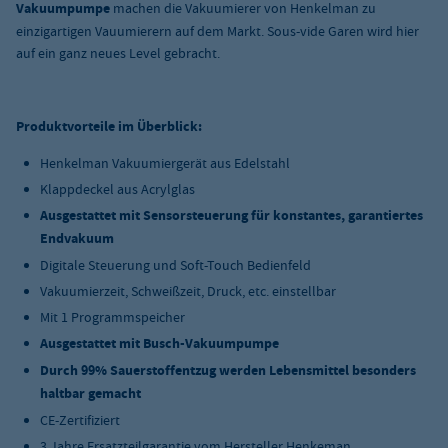
Vakuumpumpe
machen die Vakuumierer von Henkelman zu
einzigartigen Vauumierern auf dem Markt. Sous-vide Garen wird hier
auf ein ganz neues Level gebracht.
Produktvorteile im Überblick:
Henkelman Vakuumiergerät aus Edelstahl
Klappdeckel aus Acrylglas
Ausgestattet mit Sensorsteuerung für konstantes, garantiertes
Endvakuum
Digitale Steuerung und Soft-Touch Bedienfeld
Vakuumierzeit, Schweißzeit, Druck, etc. einstellbar
Mit 1 Programmspeicher
Ausgestattet mit Busch-Vakuumpumpe
Durch 99% Sauerstoffentzug werden Lebensmittel besonders
haltbar gemacht
CE-Zertifiziert
3 Jahre Ersatzteilgarantie vom Hersteller Henkeman