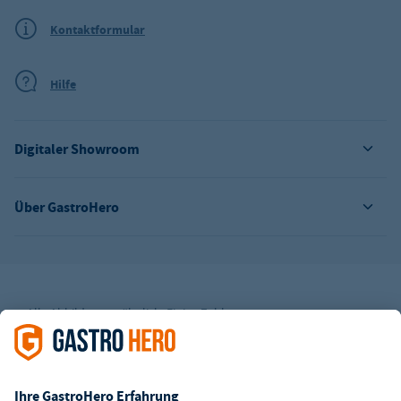
Kontaktformular
Hilfe
Digitaler Showroom
Über GastroHero
Alle Abbildungen ähnlich. Einige Zahlungsarten
können
Zusatzkosten
verursachen.
² Unverbindl. Preisempfehlung des Herstellers
*Ab einem Mbw. von 350€ netto. Bis dahin gelten Versandkosten
i.H.v. 7,90€ (zzgl. Mwst.)