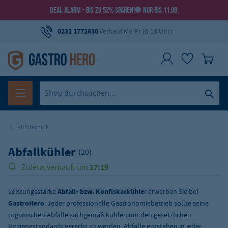
DEAL ALARM - BIS ZU 52% SPAREN!
NUR BIS 11.08.
0231 1772630
Verkauf Mo-Fr (8-18 Uhr)
Kühltechnik
Abfallkühler
(20)
17:19
Zuletzt verkauft um
239.000
Über
Produkte verkauft!
Leistungsstarke
Abfall- bzw. Konfiskatkühle
r erwerben Sie bei
GastroHero
. Jeder professionelle Gastronomiebetrieb sollte seine
organischen Abfälle sachgemäß kühlen um den gesetzlichen
Hygienestandards gerecht zu werden. Abfälle entstehen in jeder