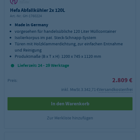
Hefa Abfallkühler 2x 120L
Art.-Nr.:
GH-1760224
Made in Germany
vorgesehen für handelsübliche 120 Liter Müllcontainer
Isolierkorpus im pat. Steck-Schnapp-System
Türen mit Holzklammerdichtung, zur einfachen Entnahme
und Reinigung
Produktmaße (B x T x H): 1200 x 745 x 1120 mm
Lieferzeit: 24 - 29 Werktage
2.809 €
Preis:
inkl. MwSt.
3.342,71 €
Versandkostenfrei
In den Warenkorb
Zur Merkliste hinzufügen