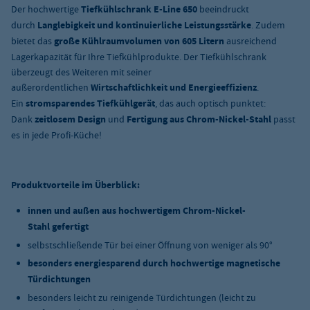
Der hochwertige
Tiefkühlschrank E-Line 650
beeindruckt
durch
Langlebigkeit und kontinuierliche Leistungsstärke
. Zudem
bietet das
große Kühlraumvolumen von 605 Litern
ausreichend
Lagerkapazität für Ihre Tiefkühlprodukte. Der Tiefkühlschrank
überzeugt des Weiteren mit seiner
außerordentlichen
Wirtschaftlichkeit und Energieeffizienz
.
Ein
stromsparendes Tiefkühlgerät
, das auch optisch punktet:
Dank
zeitlosem Design
und
Fertigung aus Chrom-Nickel-Stahl
passt
es in jede Profi-Küche!
Produktvorteile im Überblick:
innen und außen aus hochwertigem Chrom-Nickel-
Stahl
gefertigt
selbstschließende Tür bei einer Öffnung von weniger als 90°
besonders energiesparend durch hochwertige magnetische
Türdichtungen
besonders leicht zu reinigende Türdichtungen
(leicht zu