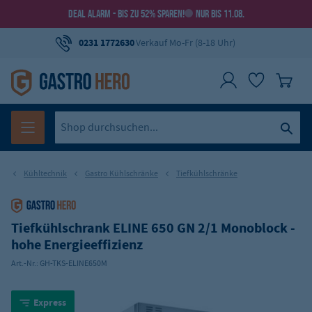
DEAL ALARM - BIS ZU 52% SPAREN!
NUR BIS 11.08.
0231 1772630
Verkauf Mo-Fr (8-18 Uhr)
Kühltechnik
Gastro Kühlschränke
Tiefkühlschränke
Tiefkühlschrank ELINE 650 GN 2/1 Monoblock -
hohe Energieeffizienz
Art.-Nr.:
GH-TKS-ELINE650M
Express