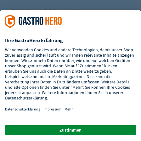
Alle Abbildungen ähnlich. Einige Zahlungsarten
können
Zusatzkosten
verursachen.
² Unverbindl. Preisempfehlung des Herstellers
*Ab einem Mbw. von 350€ netto. Bis dahin gelten Versandkosten
i.H.v. 7,90€ (zzgl. Mwst.)
**Die Tiefpreisgarantie ist nicht mit anderen Aktionen oder
Rabatten kombinierbar.
© 2026 GastroHero - Gastronomiebedarf -
AGB
/
Datenschutz
/
Datenschutzeinstellungen
/
Impressum
/
Hinweisgeber
/