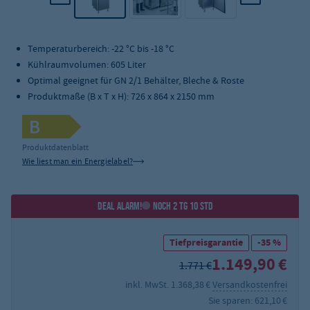
Temperaturbereich: -22 °C bis -18 °C
Kühlraumvolumen: 605 Liter
Optimal geeignet für GN 2/1 Behälter, Bleche & Roste
Produktmaße (B x T x H): 726 x 864 x 2150 mm
Produktdatenblatt
Wie liest man ein Energielabel?
DEAL ALARM!
NOCH 2 TG 10 STD
Tiefpreisgarantie
-35 %
1.149,90 €
1.771 €
inkl. MwSt. 1.368,38 €
Versandkostenfrei
Sie sparen: 621,10 €