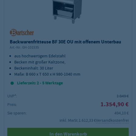
Backwarenfritteuse BF 30E OU mit offenem Unterbau
Art.-Nr.:
GH-101535
aus hochwertigem Edelstahl
Becken mit großer Kaltzone,
Beckeninhalt: 30 Liter
Maße: B 660 x T 650 x H 980-1040 mm
Lieferzeit: 2 - 5 Werktage
UVP²:
1.849 €
1.354,90 €
Preis:
Sie sparen:
494,10 €
inkl. MwSt.
1.612,33 €
Versandkostenfrei
In den Warenkorb