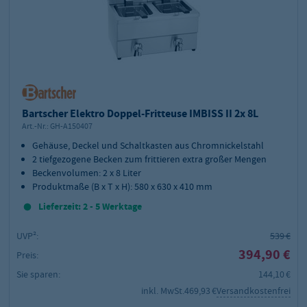
Bartscher Elektro Doppel-Fritteuse IMBISS II 2x 8L
Art.-Nr.:
GH-A150407
Gehäuse, Deckel und Schaltkasten aus Chromnickelstahl
2 tiefgezogene Becken zum frittieren extra großer Mengen
Beckenvolumen: 2 x 8 Liter
Produktmaße (B x T x H): 580 x 630 x 410 mm
Lieferzeit: 2 - 5 Werktage
UVP²:
539 €
394,90 €
Preis:
Sie sparen:
144,10 €
inkl. MwSt.
469,93 €
Versandkostenfrei