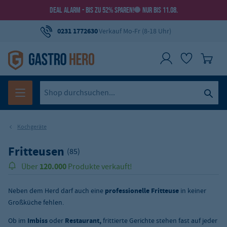
DEAL ALARM - BIS ZU 52% SPAREN!
NUR BIS 11.08.
0231 1772630
Verkauf Mo-Fr (8-18 Uhr)
Kochgeräte
Fritteusen
(85)
120.000
Über
Produkte verkauft!
Neben dem Herd darf auch eine
professionelle Fritteuse
in keiner
Großküche fehlen.
Ob im
Imbiss
oder
Restaurant,
frittierte Gerichte stehen fast auf jeder