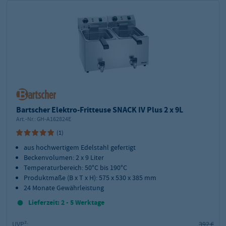
Bartscher Elektro-Fritteuse SNACK IV Plus 2 x 9L
Art.-Nr.:
GH-A162824E
(1)
aus hochwertigem Edelstahl gefertigt
Beckenvolumen: 2 x 9 Liter
Temperaturbereich: 50°C bis 190°C
Produktmaße (B x T x H): 575 x 530 x 385 mm
24 Monate Gewährleistung
Lieferzeit: 2 - 5 Werktage
UVP²:
392 €