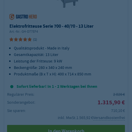
Elektrofritteuse Serie 700 - 40/70 - 13 Liter
Art.-Nr.:
GH-D77EF4
(1)
Qualitätsprodukt - Made in Italy
Gesamtkapazität: 13 Liter
Leistung der Fritteuse: 9 kW
Beckengröße: 280 x 340 x 240 mm
Produktmaße (B x T x H): 400 x 714 x 850 mm
Sofort lieferbar! In 1 - 2 Werktagen bei Ihnen
Regulärer Preis:
2.026 €
1.315,90 €
Sonderangebot:
Sie sparen:
710,10 €
inkl. MwSt.
1.565,92 €
Versandkostenfrei
In den Warenkorb