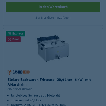
In den Warenkorb
Zur Merkliste hinzufügen
Express
Deal
Elektro Backwaren-Fritteuse - 20,4 Liter - 5 kW - mit
Ablasshahn
Art.-Nr.:
GH-EBFE20A
langlebiges Gehäuse aus Edelstahl
1 Becken mit 20,4 Liter
Korbgröße (BxTxH): 466 x 260 x 150 mm