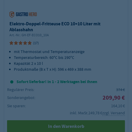
Elektro-Doppel-Fritteuse ECO 10+10 Liter mit
Ablasshahn
Art.-Nr.:
GH-EF-ECO10_10A
(17)
mit Thermostat und Temperaturanzeige
Temperaturbereich: 60°C bis 190°C
Kapazität 2 x 10 l
Produktmaße (B x T x H):
596 x 469 x 388
mm
Sofort lieferbar! In 1 - 2 Werktagen bei Ihnen
Regulärer Preis:
374 €
209,90 €
Sonderangebot:
Sie sparen:
164,10 €
inkl. MwSt.
249,78 €
zzgl. Versand
In den Warenkorb