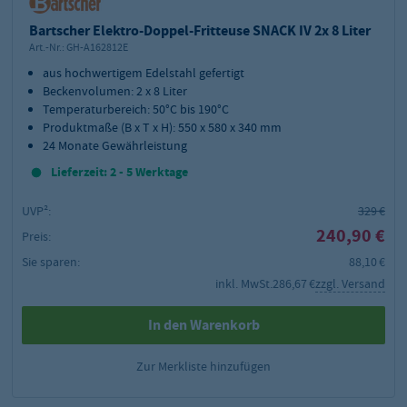
Bartscher Elektro-Doppel-Fritteuse SNACK IV 2x 8 Liter
Art.-Nr.:
GH-A162812E
aus hochwertigem Edelstahl gefertigt
Beckenvolumen: 2 x 8 Liter
Temperaturbereich: 50°C bis 190°C
Produktmaße (B x T x H): 550 x 580 x 340 mm
24 Monate Gewährleistung
Lieferzeit: 2 - 5 Werktage
UVP²:
329 €
240,90 €
Preis:
Sie sparen:
88,10 €
inkl. MwSt.
286,67 €
zzgl. Versand
In den Warenkorb
Zur Merkliste hinzufügen