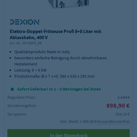
Elektro-Doppel-Fritteuse Profi 8+8 Liter mit
Ablasshahn, 400 V
Art.-Nr.:
GH-DEF8_8B
Qualitätsprodukt Made in Italy
besonders einfache Reinigung durch abnehmbares
Heizelement
Leistung: 6 + 6 kW
Produktmaße (B x T x H): 580 x 520 x 295 mm
Sofort lieferbar! In 1 - 2 Werktagen bei Ihnen
Regulärer Preis:
1.143 €
898,90 €
Sonderangebot:
Sie sparen:
244,10 €
inkl. MwSt.
1.069,69 €
Versandkostenfrei
In den Warenkorb