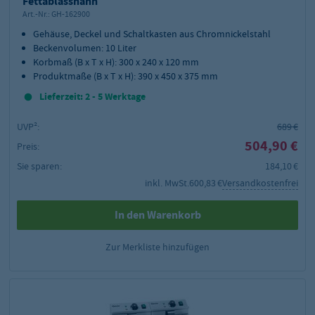
Fettablasshahn
Art.-Nr.:
GH-162900
Gehäuse, Deckel und Schaltkasten aus Chromnickelstahl
Beckenvolumen: 10 Liter
Korbmaß (B x T x H): 300 x 240 x 120 mm
Produktmaße (B x T x H): 390 x 450 x 375 mm
Lieferzeit: 2 - 5 Werktage
UVP²:
689 €
504,90 €
Preis:
Sie sparen:
184,10 €
inkl. MwSt.
600,83 €
Versandkostenfrei
In den Warenkorb
Zur Merkliste hinzufügen