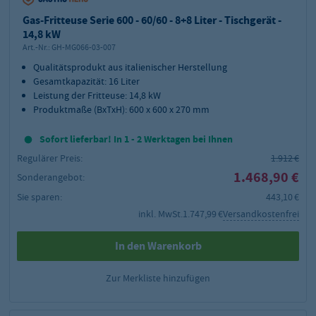
Gas-Fritteuse Serie 600 - 60/60 - 8+8 Liter - Tischgerät -
14,8 kW
Art.-Nr.:
GH-MG066-03-007
Qualitätsprodukt aus italienischer Herstellung
Gesamtkapazität: 16 Liter
Leistung der Fritteuse: 14,8 kW
Produktmaße (BxTxH): 600 x 600 x 270 mm
Sofort lieferbar! In 1 - 2 Werktagen bei Ihnen
Regulärer Preis:
1.912 €
1.468,90 €
Sonderangebot:
Sie sparen:
443,10 €
inkl. MwSt.
1.747,99 €
Versandkostenfrei
In den Warenkorb
Zur Merkliste hinzufügen