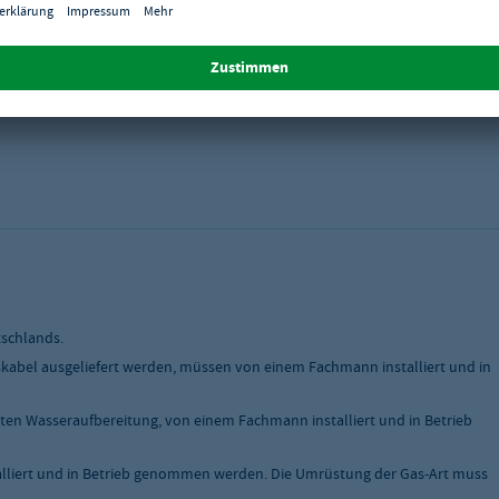
mbiss
tschlands.
skabel ausgeliefert werden, müssen von einem Fachmann installiert und in
ten Wasseraufbereitung, von einem Fachmann installiert und in Betrieb
liert und in Betrieb genommen werden. Die Umrüstung der Gas-Art muss