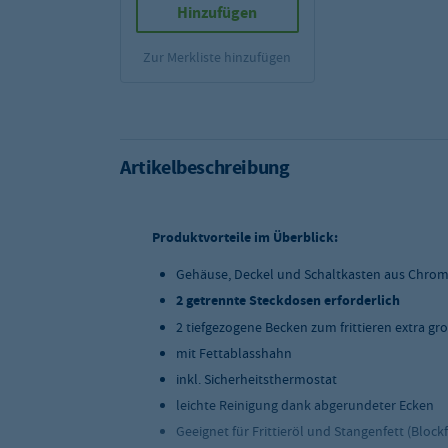
Hinzufügen
Zur Merkliste hinzufügen
Artikelbeschreibung
Produktvorteile im Überblick:
Gehäuse, Deckel und Schaltkasten aus Chrom
2 getrennte Steckdosen erforderlich
2 tiefgezogene Becken zum frittieren extra g
mit Fettablasshahn
inkl. Sicherheitsthermostat
leichte Reinigung dank abgerundeter Ecken
Geeignet für Frittieröl und Stangenfett (Block