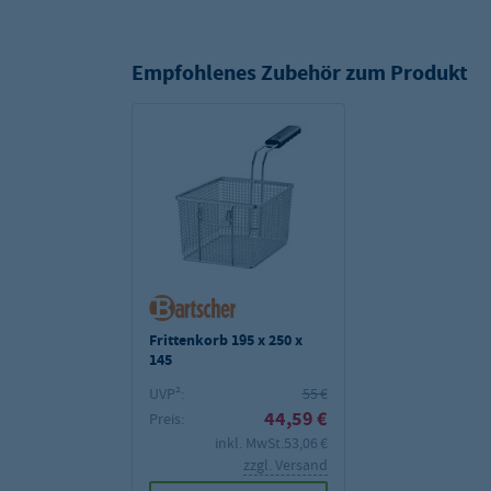
Empfohlenes Zubehör zum Produkt
Frittenkorb 195 x 250 x
145
UVP²:
55 €
44,59 €
Preis:
inkl. MwSt.
53,06 €
zzgl. Versand