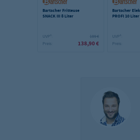
Bartscher Fritteuse
Bartscher Elek
SNACK III 8 Liter
PROFI 10 Liter
Fettablasshah
UVP²:
189 €
UVP²:
138,90 €
Preis:
Preis: