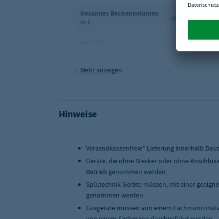
Gesamtes Beckenvolumen
bis zu 20 L
in L
Gewicht in kg
22.0
Kochserie
Bartscher 600 I
+ Mehr anzeigen
Kochart
Elektro
Maße (BxTxH) in mm
660 x 570 x 475
Hinweise
Versandart
Spedition
Versandkostenfreie* Lieferung innerhalb Deu
Geräte, die ohne Stecker oder ohne Anschlus
Betrieb genommen werden.
Spültechnik-Geräte müssen, mit einer geeigne
genommen werden.
Gasgeräte müssen von einem Fachmann instal
von einem Fachmann durchgeführt werden.