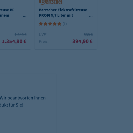
teuse BF
Bartscher Elektrofritteuse
Bartscher Elekt
fenem
PROFI 9,7 Liter mit
PROFI 2 Becken 
Fettablasshahn
mit Fettablass
(1)
(1)
1.849 €
UVP²:
539 €
UVP²:
1.354,90 €
394,90 €
Preis:
Preis:
 Wir beantworten Ihnen
ukt für Sie!