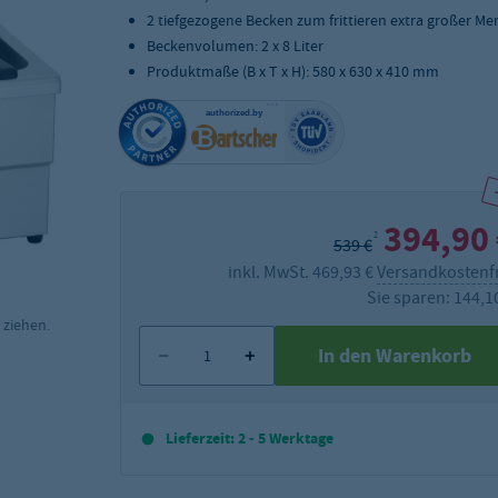
2 tiefgezogene Becken zum frittieren extra großer M
Beckenvolumen: 2 x 8 Liter
Produktmaße (B x T x H): 580 x 630 x 410 mm
394,90
2
539 €
inkl. MwSt. 469,93 €
Versandkostenf
Sie sparen: 144,1
 ziehen.
In den Warenkorb
Lieferzeit: 2 - 5 Werktage