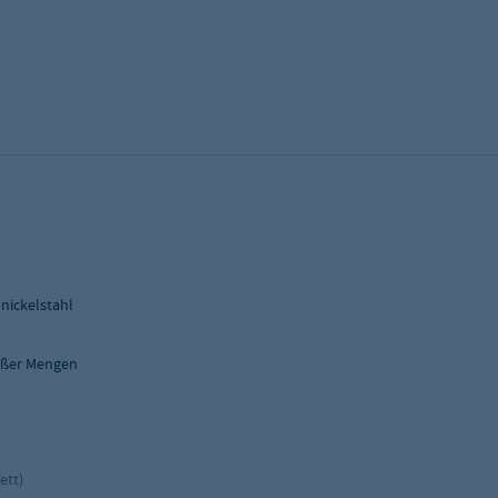
nickelstahl
roßer Mengen
fett)