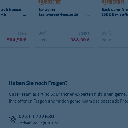
trofritteuse
Bartscher
Backwarenfrit
 mit
Backwarenfritteuse 30
30E OU mit of
n
Liter
Unterbau
689 €
UVP²:
1.349 €
UVP²:
504,90 €
988,90 €
Preis:
Preis:
Haben Sie noch Fragen?
Unser Team aus rund 50 Branchen-Experten hilft Ihnen gerne.
Ihre offenen Fragen und finden gemeinsam das passende Prod
0231 1772630
Verkauf Mo-Fr (8-18 Uhr)