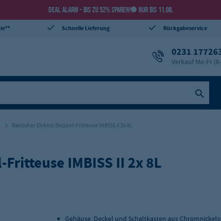
DEAL ALARM - BIS ZU 52% SPAREN!
NUR BIS 11.08.
ie**
Schnelle Lieferung
Rückgabeservice
0231 17726
Verkauf Mo-Fr (8
Bartscher Elektro Doppel-Fritteuse IMBISS II 2x 8L
Fritteuse IMBISS II 2x 8L
Gehäuse, Deckel und Schaltkasten aus Chromnickels