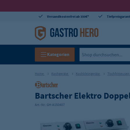
Versandkostenfrei ab 350€*
Tiefpreisgarant
Kategorien
Home
Kochgeräte
Kochkleingeräte
Tischfritteusen
Bartscher Elektro Doppel-
Art.-Nr.:
GH-A150407