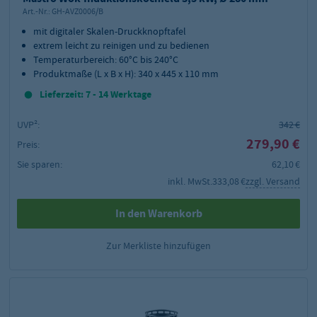
Art.-Nr.:
GH-AVZ0006/B
mit digitaler Skalen-Druckknopftafel
extrem leicht zu reinigen und zu bedienen
Temperaturbereich: 60°C bis 240°C
Produktmaße (L x B x H): 340 x 445 x 110 mm
Lieferzeit: 7 - 14 Werktage
UVP²:
342 €
279,90 €
Preis:
Sie sparen:
62,10 €
inkl. MwSt.
333,08 €
zzgl. Versand
In den Warenkorb
Zur Merkliste hinzufügen