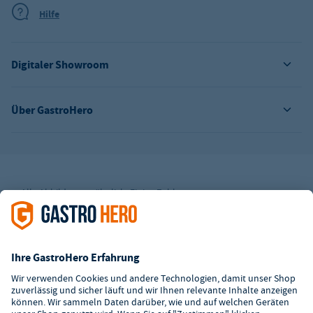
Hilfe
Digitaler Showroom
Über GastroHero
Alle Abbildungen ähnlich. Einige Zahlungsarten
können
Zusatzkosten
verursachen.
² Unverbindl. Preisempfehlung des Herstellers
*Ab einem Mbw. von 350€ netto. Bis dahin gelten Versandkosten
i.H.v. 7,90€ (zzgl. Mwst.)
**Die Tiefpreisgarantie ist nicht mit anderen Aktionen oder
Rabatten kombinierbar.