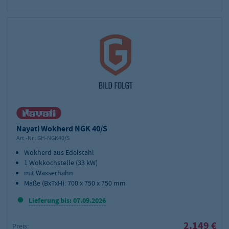
Nayati Wokherd NGK 40/S
Art.-Nr.:
GH-NGK40/S
Wokherd aus Edelstahl
1 Wokkochstelle (33 kW)
mit Wasserhahn
Maße (BxTxH): 700 x 750 x 750 mm
Lieferung bis: 07.09.2026
2.149 €
Preis: