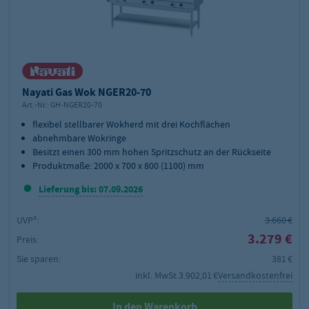
Nayati Gas Wok NGER20-70
Art.-Nr.:
GH-NGER20-70
flexibel stellbarer Wokherd mit drei Kochflächen
abnehmbare Wokringe
Besitzt einen 300 mm hohen Spritzschutz an der Rückseite
Produktmaße: 2000 x 700 x 800 (1100) mm
Lieferung bis: 07.09.2026
UVP²:
3.660 €
3.279 €
Preis:
Sie sparen:
381 €
inkl. MwSt.
3.902,01 €
Versandkostenfrei
In den Warenkorb