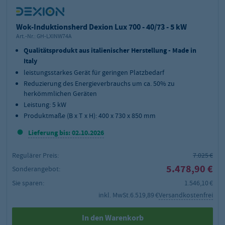
Wok-Induktionsherd Dexion Lux 700 - 40/73 - 5 kW
Art.-Nr.:
GH-LXINW74A
Qualitätsprodukt aus italienischer Herstellung - Made in
Italy
leistungsstarkes Gerät für geringen Platzbedarf
Reduzierung des Energieverbrauchs um ca. 50% zu
herkömmlichen Geräten
Leistung: 5 kW
Produktmaße (B x T x H): 400 x 730 x 850 mm
Lieferung bis: 02.10.2026
Regulärer Preis:
7.025 €
5.478,90 €
Sonderangebot:
Sie sparen:
1.546,10 €
inkl. MwSt.
6.519,89 €
Versandkostenfrei
In den Warenkorb