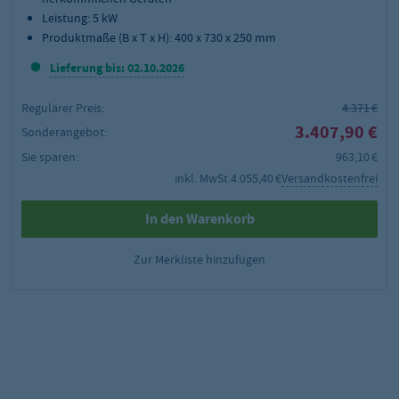
Leistung: 5 kW
Produktmaße (B x T x H): 400 x 730 x 250 mm
Lieferung bis: 02.10.2026
Regulärer Preis:
4.371 €
3.407,90 €
Sonderangebot:
Sie sparen:
963,10 €
inkl. MwSt.
4.055,40 €
Versandkostenfrei
In den Warenkorb
Zur Merkliste hinzufügen