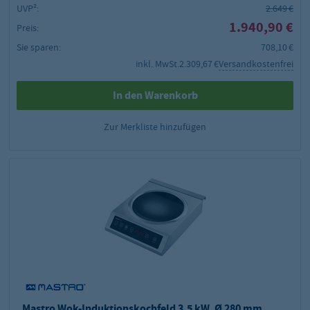
UVP²:
2.649 €
1.940,90 €
Preis:
Sie sparen:
708,10 €
inkl. MwSt.
2.309,67 €
Versandkostenfrei
In den Warenkorb
Zur Merkliste hinzufügen
Mastro Wok-Induktionskochfeld 3,5 kW, Ø 280 mm