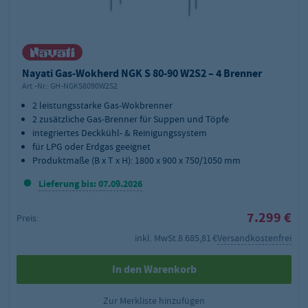
Nayati Gas-Wokherd NGK S 80-90 W2S2 – 4 Brenner
Art.-Nr.:
GH-NGKS8090W2S2
2 leistungsstarke Gas-Wokbrenner
2 zusätzliche Gas-Brenner für Suppen und Töpfe
integriertes Deckkühl- & Reinigungssystem
für LPG oder Erdgas geeignet
Produktmaße (B x T x H): 1800 x 900 x 750/1050 mm
Lieferung bis: 07.09.2026
7.299 €
Preis:
inkl. MwSt.
8.685,81 €
Versandkostenfrei
In den Warenkorb
Zur Merkliste hinzufügen