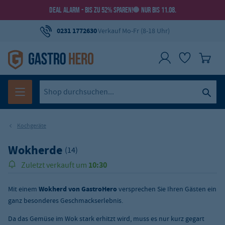
DEAL ALARM - BIS ZU 52% SPAREN!
NUR BIS 11.08.
0231 1772630
Verkauf Mo-Fr (8-18 Uhr)
Kochgeräte
Wokherde
(14)
10:30
Zuletzt verkauft um
Mit einem
Wokherd von GastroHero
versprechen Sie Ihren Gästen ein
ganz besonderes Geschmackserlebnis.
Da das Gemüse im Wok stark erhitzt wird, muss es nur kurz gegart