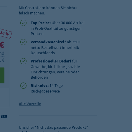
Mit GastroHero können Sie nichts
falsch machen:
Top Preise:
Über 30.000 Artikel
in Profi-Qualität zu günstigen
-16 %
Preisen
 €
Versandkostenfrei*
ab 350€
netto Bestellwert innerhalb
Deutschlands
and
1 €
Professioneller Bedarf
für
Gewerbe, kirchliche-, soziale
Einrichtungen, Vereine oder
Behörden
Risikolos:
14 Tage
Rückgabeservice
Alle Vorteile
ügen
Unsicher? Nicht das passende Produkt?