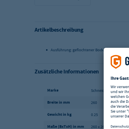
Artikelbeschreibung
Ausführung: geflochtener Boden
Zusätzliche Informationen
Marke
Schneider
Breite in mm
260
Gewicht in kg
0.25
Maße (BxTxH) in mm
260 x 260 x 95