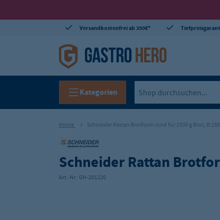
Versandkostenfrei ab 350€*
Tiefpreisgarant
Kategorien
Home
Schneider Rattan Brotform rund für 1500 g Brot, Ø 2
Schneider Rattan Brotfo
Art.-Nr.:
GH-201220