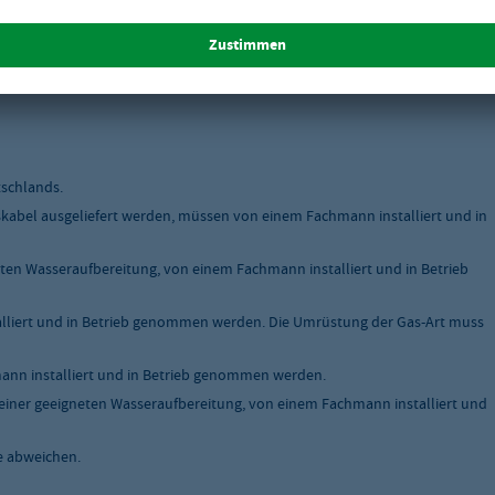
tschlands.
skabel ausgeliefert werden, müssen von einem Fachmann installiert und in
ten Wasseraufbereitung, von einem Fachmann installiert und in Betrieb
liert und in Betrieb genommen werden. Die Umrüstung der Gas-Art muss
nn installiert und in Betrieb genommen werden.
einer geeigneten Wasseraufbereitung, von einem Fachmann installiert und
e abweichen.