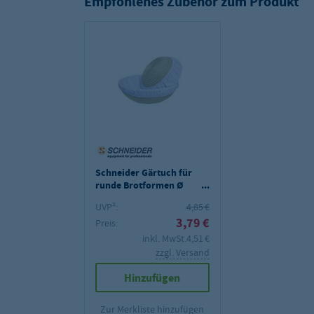
Empfohlenes Zubehör zum Produkt
Schneider Gärtuch für
runde Brotformen Ø
250 mm
UVP²:
4,85 €
3,79 €
Preis:
inkl. MwSt.
4,51 €
zzgl. Versand
Hinzufügen
Zur Merkliste hinzufügen