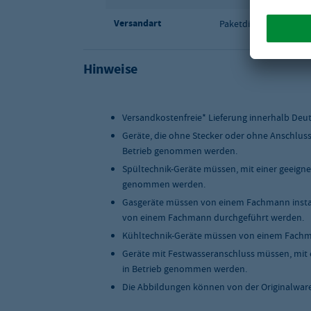
Versandart
Paketdienst
Hinweise
Versandkostenfreie* Lieferung innerhalb Deu
Geräte, die ohne Stecker oder ohne Anschlus
Betrieb genommen werden.
Spültechnik-Geräte müssen, mit einer geeigne
genommen werden.
Gasgeräte müssen von einem Fachmann instal
von einem Fachmann durchgeführt werden.
Kühltechnik-Geräte müssen von einem Fachma
Geräte mit Festwasseranschluss müssen, mit 
in Betrieb genommen werden.
Die Abbildungen können von der Originalwar