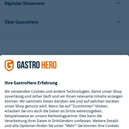
Digitaler Showroom
Über GastroHero
Alle Abbildungen ähnlich. Einige Zahlungsarten
können
Zusatzkosten
verursachen.
² Unverbindl. Preisempfehlung des Herstellers
*Ab einem Mbw. von 350€ netto. Bis dahin gelten Versandkosten
i.H.v. 7,90€ (zzgl. Mwst.)
**Die Tiefpreisgarantie ist nicht mit anderen Aktionen oder
Rabatten kombinierbar.