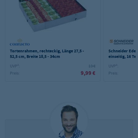
Tortenrahmen, rechteckig, Länge 27,5 -
Schneider Edels
52,5 cm, Breite 18,5 - 34cm
einseitig, 16 Te
UVP²:
13 €
UVP²:
9,99 €
Preis:
Preis: