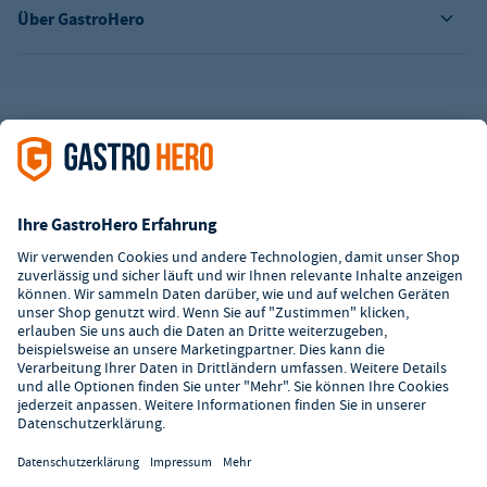
Über GastroHero
Alle Abbildungen ähnlich. Einige Zahlungsarten
können
Zusatzkosten
verursachen.
² Unverbindl. Preisempfehlung des Herstellers
*Ab einem Mbw. von 350€ netto. Bis dahin gelten Versandkosten
i.H.v. 7,90€ (zzgl. Mwst.)
**Die Tiefpreisgarantie ist nicht mit anderen Aktionen oder
Rabatten kombinierbar.