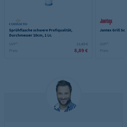
Sprühflasche schwere Profiqualität,
Jantex Grill Sc
Durchmesser 10cm, 1 Lt.
UVP²:
11,45 €
UVP²:
8,89 €
Preis:
Preis: