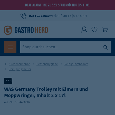
DEAL ALARM - BIS ZU 52% SPAREN!
NUR BIS 11.08.
0231 1772630
Verkauf Mo-Fr (8-18 Uhr)
Küchenzubehör
Betriebshygiene
Reinigungsbedarf
Reinigungshelfer
WAS Germany Trolley mit Eimern und
Moppwringer, Inhalt 2 x 17l
Art.-Nr.:
GH-4460002