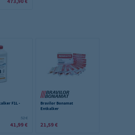
473,90 €
alker F1L -
Bravilor Bonamat
Entkalker
52 €
41,99 €
21,59 €