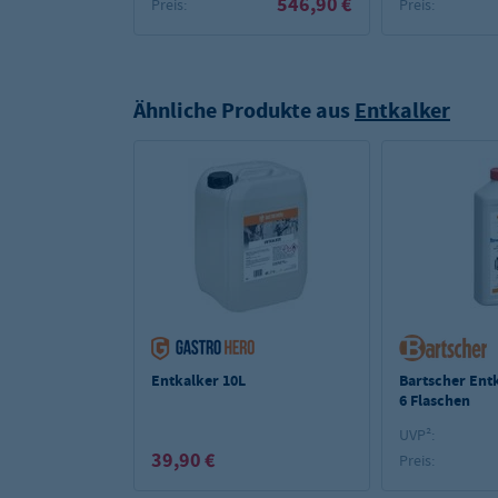
546,90 €
Preis:
Preis:
Ähnliche Produkte aus
Entkalker
Entkalker 10L
Bartscher Entk
6 Flaschen
UVP²:
39,90 €
Preis: