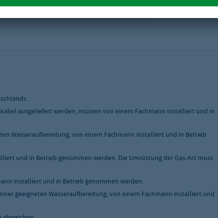
tschlands.
skabel ausgeliefert werden, müssen von einem Fachmann installiert und in
ten Wasseraufbereitung, von einem Fachmann installiert und in Betrieb
liert und in Betrieb genommen werden. Die Umrüstung der Gas-Art muss
nn installiert und in Betrieb genommen werden.
einer geeigneten Wasseraufbereitung, von einem Fachmann installiert und
e abweichen.