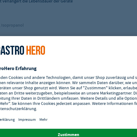
 verlängert die Lebensdauer der Geräte
, Isopropanol
82,5 x 249,4
assertank des Geräts gießen. Das Gerät einschalten und auf etwa 60 °C
 lassen und anschließend zweimal mit Wasser durchlaufen lassen oder nach 5
en.
erstellers
Gefahrenhinweise und Sicherheitsratschläge entnehmen Sie bitte dem
italer Form erhältlich.