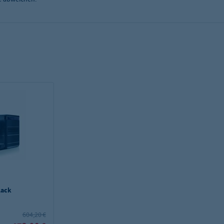
lack
604,20 €