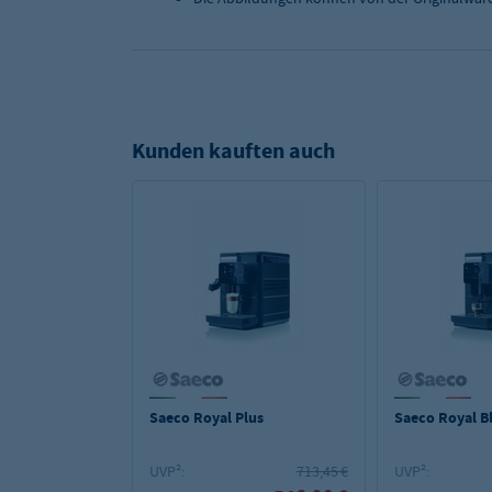
Kunden kauften auch
Saeco Royal Plus
Saeco Royal B
UVP²:
713,45 €
UVP²: