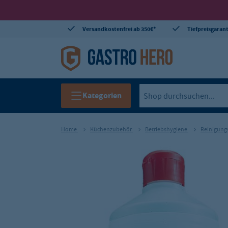
Versandkostenfrei ab 350€*
Tiefpreisgarant
Kategorien
Home
Küchenzubehör
Betriebshygiene
Reinigung
Entkalker 1L
Art.-Nr.:
GH-AO-000078