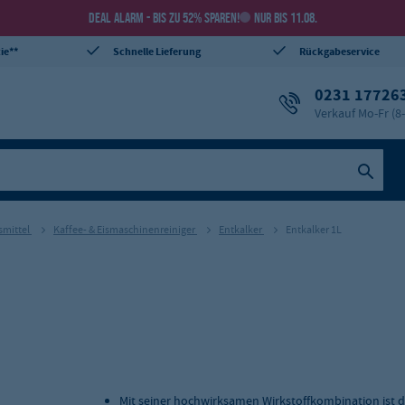
DEAL ALARM - BIS ZU 52% SPAREN!
NUR BIS 11.08.
ie**
Schnelle Lieferung
Rückgabeservice
0231 17726
Verkauf Mo-Fr (8
smittel
Kaffee- & Eismaschinenreiniger
Entkalker
Entkalker 1L
Mit seiner hochwirksamen Wirkstoffkombination ist d