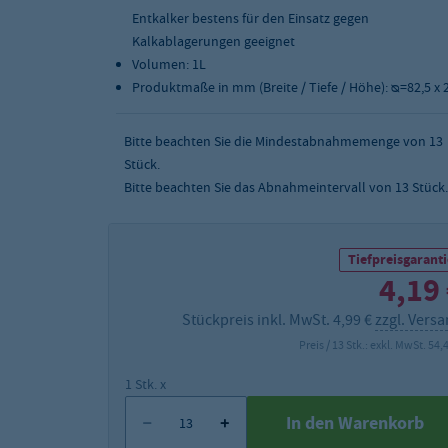
Entkalker bestens für den Einsatz gegen
Kalkablagerungen geeignet
Volumen: 1L
Produktmaße in mm (Breite / Tiefe / Höhe): ᴓ=82,5 x 
Bitte beachten Sie die Mindestabnahmemenge von
13
Stück.
Bitte beachten Sie das Abnahmeintervall von 13 Stück.
Tiefpreisgaranti
4,19
Stückpreis inkl. MwSt. 4,99 €
zzgl. Vers
Preis / 13 Stk.: exkl. MwSt. 54,
1 Stk. x
In den Warenkorb