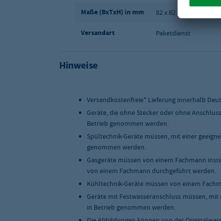
Maße (BxTxH) in mm
82 x 82 x 249
Versandart
Paketdienst
Hinweise
Versandkostenfreie* Lieferung innerhalb Deu
Geräte, die ohne Stecker oder ohne Anschlus
Betrieb genommen werden.
Spültechnik-Geräte müssen, mit einer geeigne
genommen werden.
Gasgeräte müssen von einem Fachmann instal
von einem Fachmann durchgeführt werden.
Kühltechnik-Geräte müssen von einem Fachma
Geräte mit Festwasseranschluss müssen, mit 
in Betrieb genommen werden.
Die Abbildungen können von der Originalwar