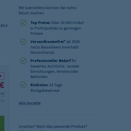
Mit GastroHero können Sie nichts
falsch machen:
Top Preise:
Über 30.000 Artikel
249,4
in Profi-Qualität zu günstigen
Preisen
Versandkostenfrei*
ab 350€
netto Bestellwert innerhalb
Deutschlands
Professioneller Bedarf
für
Gewerbe, kirchliche-, soziale
Einrichtungen, Vereine oder
e
Behörden
 €
Risikolos:
14 Tage
Rückgabeservice
and
47 €
Alle Vorteile
Unsicher? Nicht das passende Produkt?