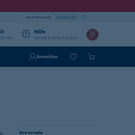
Geschäftskunde
Privatkunde
30
Hilfe
-18 Uhr)
Schnell & einfach online
Anmelden
Ihre Vorteile
er