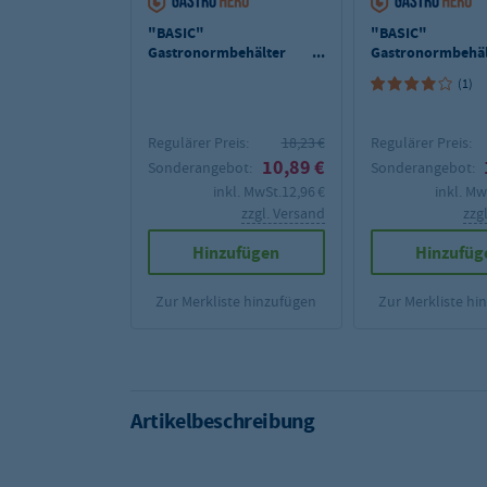
"BASIC"
"BASIC"
Gastronormbehälter
Gastronormbehäl
2/3 - 150 mm Tiefe
2/3 - 200 mm Tief
(1)
Regulärer Preis:
18,23 €
Regulärer Preis:
10,89 €
Sonderangebot:
Sonderangebot:
inkl. MwSt.
12,96 €
inkl. Mw
zzgl. Versand
zzg
Hinzufügen
Hinzufüg
Zur Merkliste hinzufügen
Zur Merkliste hi
Artikelbeschreibung