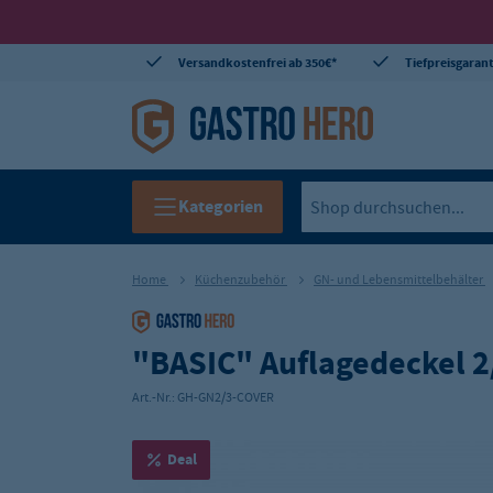
Versandkostenfrei ab 350€*
Tiefpreisgarant
Kategorien
Home
Küchenzubehör
GN- und Lebensmittelbehälter
"BASIC" Auflagedeckel 2
Art.-Nr.:
GH-GN2/3-COVER
Deal