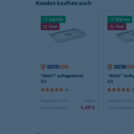
Kunden kauften auch
Express
Express
Deal
Deal
"BASIC" Auflagedeckel
"BASIC" Aufla
1/3
1/1
(5)
(
Regulärer Preis:
8,81 €
Regulärer Preis
5,49 €
Sonderangebot:
Sonderangebot