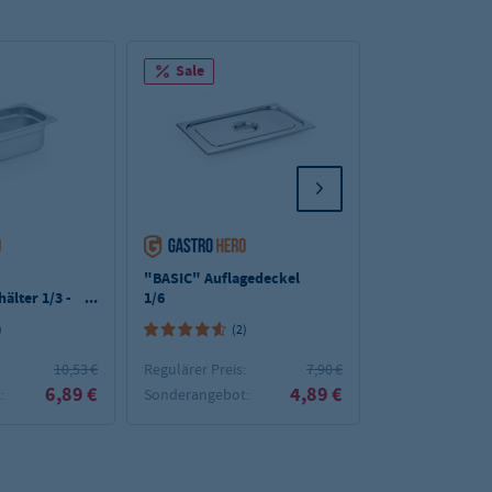
Sale
Deal
"BASIC" Auflagedeckel
"BASIC"
lter 1/3 -
1/6
Gastronormbehä
100 mm Tiefe
)
(2)
(7)
:
10,53 €
Regulärer Preis:
7,90 €
Regulärer Preis:
6,89 €
4,89 €
:
Sonderangebot:
Sonderangebot