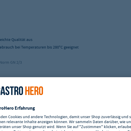
eichte Qualität aus
 Gebrauch bei Temperaturen bis 280°C geeignet
 Norm GN 2/3