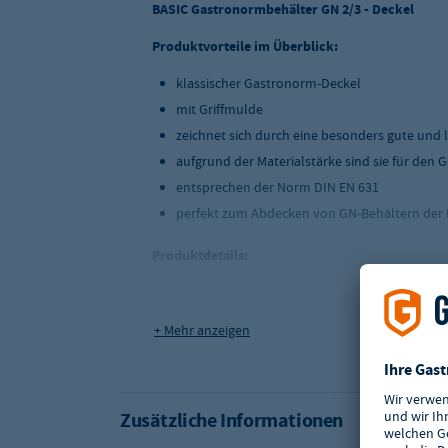
BASIC Gastronormbehälter GN 2/3 - Deckel
Produktvorteile im Überblick:
klassischer Gastronorm-Deckel
mit Griffmulde
zeichnet sich durch eine besonders gute und l
aufgrund der Materialstärke sind sie für den
entsprechen der Norm DIN EN 631
perfekt zum Abdecken von GN-Behältern der
Produktdetails:
Produktmaße (BxTxH): 353x325x10 mm
Material: Chromnickelstahl 14/4
+ Mehr anzeigen
Materialstärke: ca. 0,65 mm
Norm: GN 2/3
Gewicht: 9 g
Zusätzliche Informationen