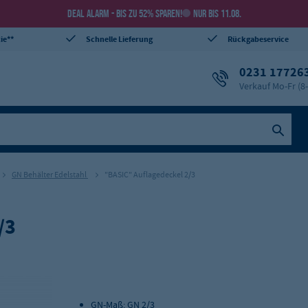
DEAL ALARM - BIS ZU 52% SPAREN!
NUR BIS 11.08.
ie**
Schnelle Lieferung
Rückgabeservice
0231 17726
Verkauf Mo-Fr (8
GN Behälter Edelstahl
"BASIC" Auflagedeckel 2/3
/3
GN-Maß: GN 2/3