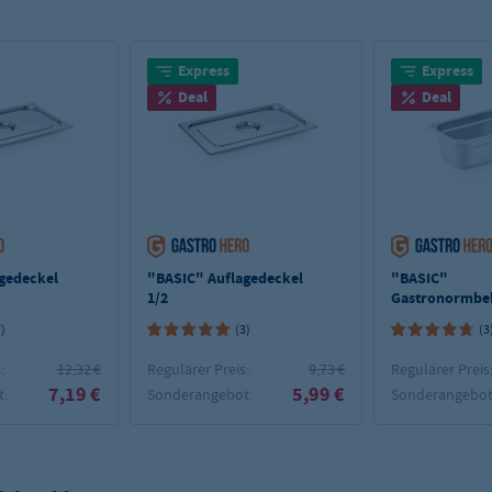
Express
Express
Deal
Deal
gedeckel
"BASIC" Auflagedeckel
"BASIC"
1/2
Gastronormbehä
100 mm Tiefe
7)
(3)
(3
:
12,32 €
Regulärer Preis:
9,73 €
Regulärer Preis
7,19 €
5,99 €
:
Sonderangebot:
Sonderangebot