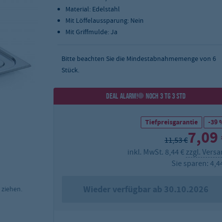
Material: Edelstahl
Mit Löffelaussparung: Nein
Mit Griffmulde: Ja
Bitte beachten Sie die Mindestabnahmemenge von
6
Stück.
DEAL ALARM!
NOCH 3 TG 3 STD
Tiefpreisgarantie
-39 
7,09
11,53 €
inkl. MwSt. 8,44 €
zzgl. Vers
Sie sparen: 4,4
Wieder verfügbar ab 30.10.2026
 ziehen.