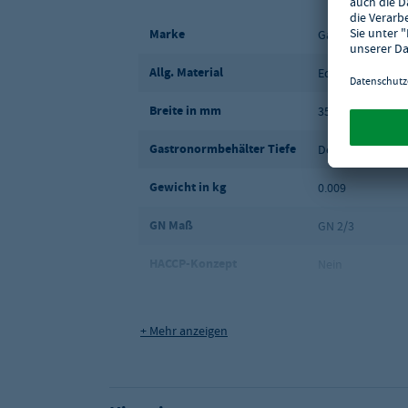
Marke
GastroHero
Allg. Material
Edelstahl
Breite in mm
353
Gastronormbehälter Tiefe
Deckel
Gewicht in kg
0.009
GN Maß
GN 2/3
HACCP-Konzept
Nein
Gelocht
Nein
+ Mehr anzeigen
Maße (BxTxH) in mm
353 x 325
Qualitätsstufe:
Basic