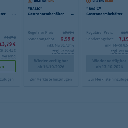
"BASIC"
"BASIC"
ter
Gastronormbehälter
Gastronormbehälter
e
2/3 - 20 mm Tiefe
2/3 - 40 mm Tiefe
Regulärer Preis:
10,70 €
Regulärer Preis:
11,6
24,07 €
6,59 €
7,19
Sonderangebot:
Sonderangebot:
13,79 €
inkl. MwSt.
7,84 €
inkl. MwSt.
8,5
St.
16,41 €
zzgl. Versand
zzgl. Vers
l. Versand
Wieder verfügbar
Wieder verfügbar
en
ab 16.10.2026
ab 13.10.2026
nzufügen
Zur Merkliste hinzufügen
Zur Merkliste hinzufüg