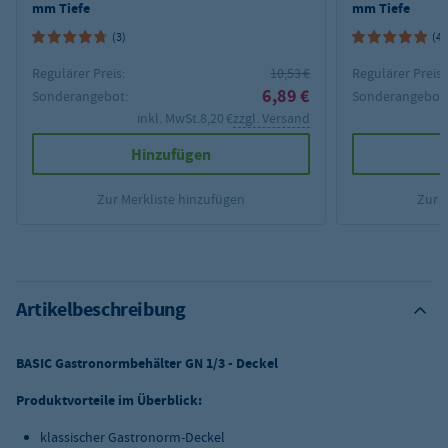
mm Tiefe
mm Tiefe
(3)
(4)
Regulärer Preis:
10,53 €
Regulärer Preis:
6,89 €
Sonderangebot:
Sonderangebot
inkl. MwSt.
8,20 €
zzgl. Versand
Hinzufügen
Zur Merkliste hinzufügen
Zur 
Artikelbeschreibung
BASIC Gastronormbehälter GN 1/3 - Deckel
Produktvorteile im Überblick:
klassischer Gastronorm-Deckel