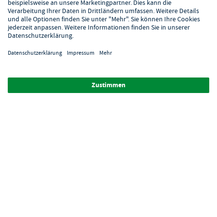
Digitaler Showroom
Über GastroHero
Alle Abbildungen ähnlich. Einige Zahlungsarten
können
Zusatzkosten
verursachen.
² Unverbindl. Preisempfehlung des Herstellers
*Ab einem Mbw. von 350€ netto. Bis dahin gelten Versandkosten
i.H.v. 7,90€ (zzgl. Mwst.)
**Die Tiefpreisgarantie ist nicht mit anderen Aktionen oder
Rabatten kombinierbar.