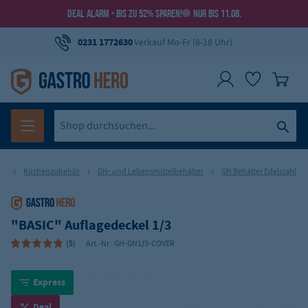
DEAL ALARM - BIS ZU 52% SPAREN!
NUR BIS 11.08.
0231 1772630
Verkauf Mo-Fr (8-18 Uhr)
Küchenzubehör
GN- und Lebensmittelbehälter
GN Behälter Edelstahl
"BASIC" Auflagedeckel 1/3
(5)
Art.-Nr.:
GH-GN1/3-COVER
Express
Deal