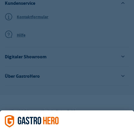
Kundenservice
Kontaktformular
Hilfe
Digitaler Showroom
Über GastroHero
Alle Abbildungen ähnlich. Einige Zahlungsarten
können
Zusatzkosten
verursachen.
² Unverbindl. Preisempfehlung des Herstellers
*Ab einem Mbw. von 350€ netto. Bis dahin gelten Versandkosten