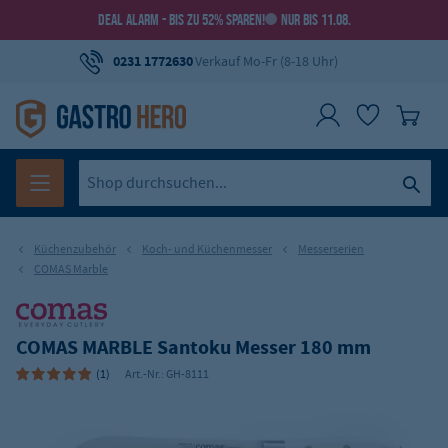
DEAL ALARM - BIS ZU 52% SPAREN!
NUR BIS 11.08.
0231 1772630
Verkauf Mo-Fr (8-18 Uhr)
Küchenzubehör
Koch- und Küchenmesser
Messerserien
COMAS Marble
COMAS MARBLE Santoku Messer 180 mm
(1)
Art.-Nr.:
GH-8111