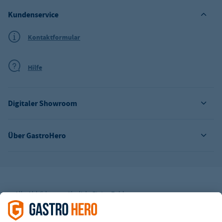
Kundenservice
Kontaktformular
Hilfe
Digitaler Showroom
Über GastroHero
Alle Abbildungen ähnlich. Einige Zahlungsarten
können
Zusatzkosten
verursachen.
² Unverbindl. Preisempfehlung des Herstellers