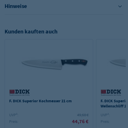
Hinweise
Kunden kauften auch
F. DICK Superior Kochmesser 21 cm
F. DICK Superio
Wellenschliff 2
UVP²:
49,68 €
UVP²:
44,76 €
Preis:
Preis: