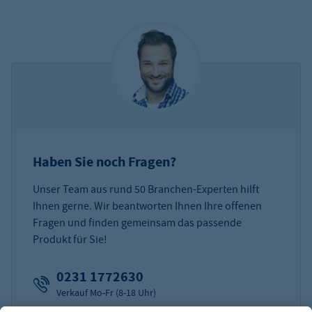
Haben Sie noch Fragen?
Unser Team aus rund 50 Branchen-Experten hilft
Ihnen gerne. Wir beantworten Ihnen Ihre offenen
Fragen und finden gemeinsam das passende
Produkt für Sie!
0231 1772630
Verkauf Mo-Fr (8-18 Uhr)