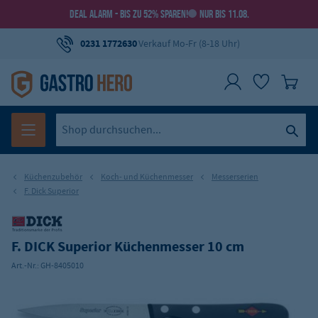
DEAL ALARM - BIS ZU 52% SPAREN!
NUR BIS 11.08.
0231 1772630
Verkauf Mo-Fr (8-18 Uhr)
Küchenzubehör
Koch- und Küchenmesser
Messerserien
F. Dick Superior
F. DICK Superior Küchenmesser 10 cm
Art.-Nr.:
GH-8405010