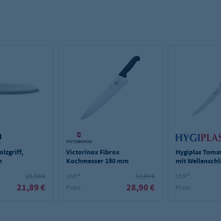
lzgriff,
Victorinox Fibrox
Hygiplas Toma
m
Kochmesser 190 mm
mit Wellenschl
grün
25,50 €
UVP²:
53,99 €
UVP²:
21,89 €
28,90 €
Preis:
Preis: