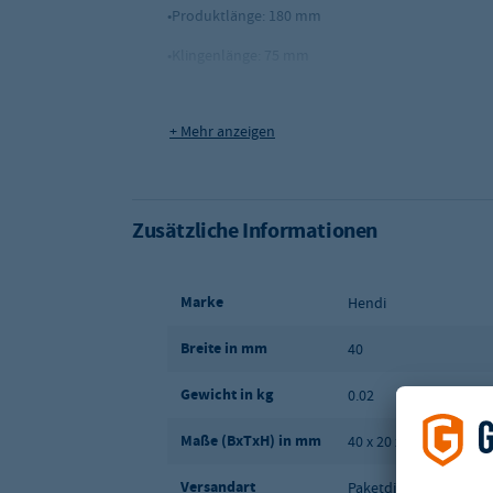
•Produktlänge: 180 mm
•Klingenlänge: 75 mm
•Material: Edelstahl, PP (Polypropylen)
+ Mehr anzeigen
Zusätzliche Informationen
Marke
Hendi
Breite in mm
40
Gewicht in kg
0.02
Maße (BxTxH) in mm
40 x 20 x 220
Versandart
Paketdienst