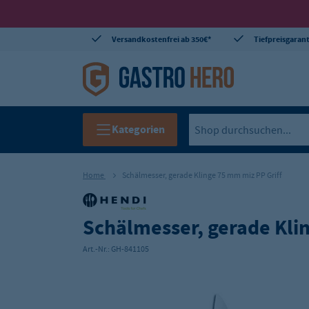
Versandkostenfrei ab 350€*
Tiefpreisgarant
Kategorien
Home
Schälmesser, gerade Klinge 75 mm miz PP Griff
Schälmesser, gerade Kli
Art.-Nr.:
GH-841105