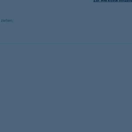
Zur Merkliste hinzuf
 ziehen.