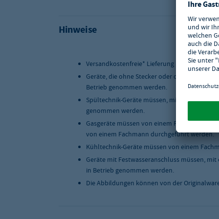
Hinweise
Versandkostenfreie* Lieferung innerhalb Deu
Geräte, die ohne Stecker oder ohne Anschlus
Betrieb genommen werden.
Spültechnik-Geräte müssen, mit einer geeigne
genommen werden.
Gasgeräte müssen von einem Fachmann instal
von einem Fachmann durchgeführt werden.
Kühltechnik-Geräte müssen von einem Fachma
Geräte mit Festwasseranschluss müssen, mit 
in Betrieb genommen werden.
Die Abbildungen können von der Originalwar