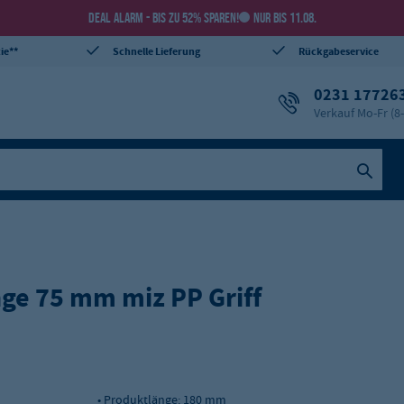
DEAL ALARM - BIS ZU 52% SPAREN!
NUR BIS 11.08.
ie**
Schnelle Lieferung
Rückgabeservice
0231 17726
Verkauf Mo-Fr (8
nge 75 mm miz PP Griff
• Produktlänge: 180 mm