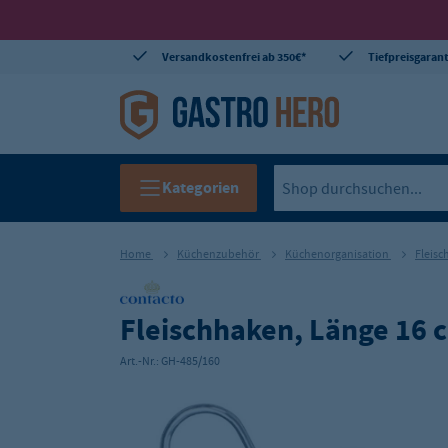
Versandkostenfrei ab 350€*
Tiefpreisgarant
Kategorien
Home
Küchenzubehör
Küchenorganisation
Fleis
Fleischhaken, Länge 16 
Art.-Nr.:
GH-485/160