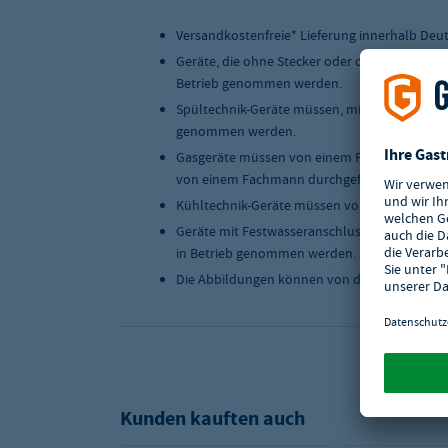
Versandkostenfreie* Lieferung innerhalb Deu
Geräte, die ohne Stecker oder ohne Anschlus
Betrieb genommen werden.
Spültechnik-Geräte müssen, mit einer geeigne
genommen werden.
Gasgeräte müssen von einem Fachmann instal
von einem Fachmann durchgeführt werden.
Kühltechnik-Geräte müssen von einem Fachma
Geräte mit Festwasseranschluss müssen, mit 
in Betrieb genommen werden.
Die Abbildungen können von der Originalwar
Kunden kauften auch