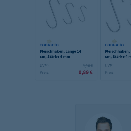
Fleischhaken, Länge 14
Fleischhaken,
cm, Stärke 6 mm
cm, Stärke 4
UVP²:
1,10 €
UVP²:
0,89 €
Preis:
Preis: