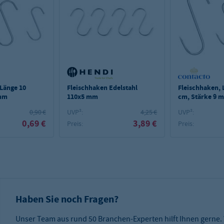
 Länge 10
Fleischhaken Edelstahl
Fleischhaken, 
 mm
110x5 mm
cm, Stärke 9 
0,90 €
UVP²:
4,25 €
UVP²:
0,69 €
3,89 €
Preis:
Preis:
Haben Sie noch Fragen?
Unser Team aus rund 50 Branchen-Experten hilft Ihnen gerne.