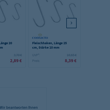
Länge 20
Fleischhaken, Länge 25
Fleischhaken E
mm
cm, Stärke 10 mm
90x4 mm
3,70 €
UVP²:
10,65 €
UVP²:
2,89 €
8,39 €
Preis:
Preis:
 Wir beantworten Ihnen