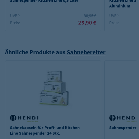
Sahnespender Kitchen Line 0,5 Liter
Kitchen Line Sa
Aluminium
UVP²:
30,95 €
UVP²:
25,90 €
Preis:
Preis:
Ähnliche Produkte aus
Sahnebereiter
Sahnekapseln für Profi- und Kitchen
Sahnespender Pr
Line Sahnespender 24 Stk.