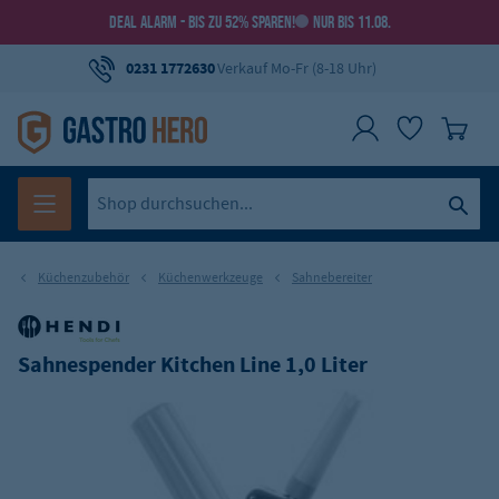
DEAL ALARM - BIS ZU 52% SPAREN!
NUR BIS 11.08.
0231 1772630
Verkauf Mo-Fr (8-18 Uhr)
Küchenzubehör
Küchenwerkzeuge
Sahnebereiter
Sahnespender Kitchen Line 1,0 Liter
(1)
Art.-Nr.:
GH-588376