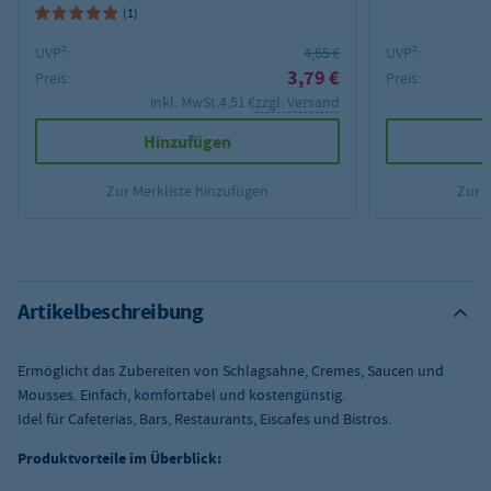
(1)
UVP²:
4,65 €
UVP²:
3,79 €
Preis:
Preis:
inkl. MwSt.
4,51 €
zzgl. Versand
Hinzufügen
Zur Merkliste hinzufügen
Zur 
Artikelbeschreibung
Ermöglicht das Zubereiten von Schlagsahne, Cremes, Saucen und
Mousses. Einfach, komfortabel und kostengünstig.
Idel für Cafeterias, Bars, Restaurants, Eiscafes und Bistros.
Produktvorteile im Überblick: