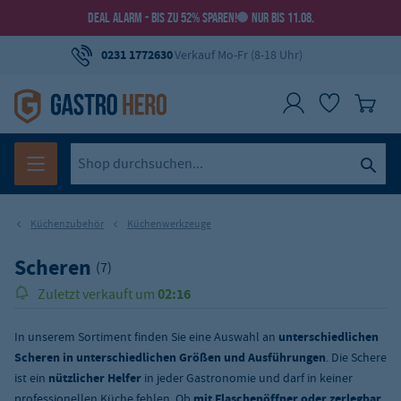
DEAL ALARM - BIS ZU 52% SPAREN!
NUR BIS 11.08.
0231 1772630
Verkauf Mo-Fr (8-18 Uhr)
Küchenzubehör
Küchenwerkzeuge
Scheren
(7)
02:16
Zuletzt verkauft um
In unserem Sortiment finden Sie eine Auswahl an
unterschiedlichen
Scheren in unterschiedlichen Größen und Ausführungen
. Die Schere
ist ein
nützlicher Helfer
in jeder Gastronomie und darf in keiner
professionellen Küche fehlen. Ob
mit Flaschenöffner oder zerlegbar
,