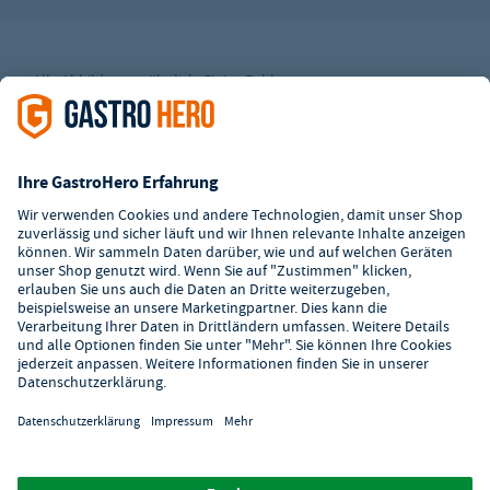
Alle Abbildungen ähnlich. Einige Zahlungsarten
können
Zusatzkosten
verursachen.
² Unverbindl. Preisempfehlung des Herstellers
*Ab einem Mbw. von 350€ netto. Bis dahin gelten Versandkosten
i.H.v. 7,90€ (zzgl. Mwst.)
**Die Tiefpreisgarantie ist nicht mit anderen Aktionen oder
Rabatten kombinierbar.
© 2026 GastroHero - Gastronomiebedarf -
AGB
/
Datenschutz
/
Datenschutzeinstellungen
/
Impressum
/
Hinweisgeber
/