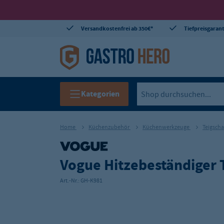
Versandkostenfrei ab 350€*
Tiefpreisgarant
Kategorien
Home
Küchenzubehör
Küchenwerkzeuge
Teigsch
Vogue Hitzebeständiger 
Art.-Nr.:
GH-K981