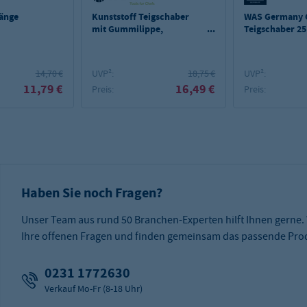
Länge
Kunststoff Teigschaber
WAS Germany
mit Gummilippe,
Teigschaber 2
100x150x(L)520mm
14,70 €
UVP²:
18,75 €
UVP²:
11,79 €
16,49 €
Preis:
Preis:
Haben Sie noch Fragen?
Unser Team aus rund 50 Branchen-Experten hilft Ihnen gerne.
Ihre offenen Fragen und finden gemeinsam das passende Prod
0231 1772630
Verkauf Mo-Fr (8-18 Uhr)