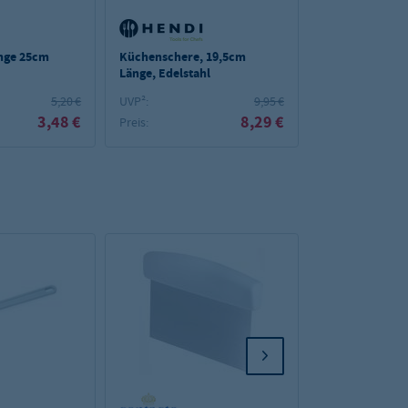
nge 25cm
Küchenschere, 19,5cm
Länge, Edelstahl
5,20 €
UVP²:
9,95 €
3,48 €
8,29 €
Preis: