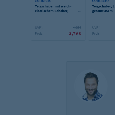
Teigschaber mit weich-
Teigschaber, 
elastischem Schaber,
gesamt 45cm
Länge gesamt 26 cm
UVP²:
4,95 €
UVP²:
3,79 €
Preis:
Preis: