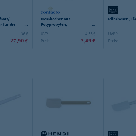
satz/
Messbecher aus
Rührbesen, Lä
r für die
Polypropylen,
ptimiert
Durchmesser oben
36 €
UVP²:
4,55 €
UVP²:
11,5cm
27,90 €
3,49 €
Preis:
Preis: