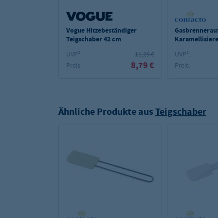
Vogue Hitzebeständiger
Gasbrennerauf
Teigschaber 42 cm
Karamellisiere
Gastronomie o
UVP²:
11,29 €
UVP²:
8,79 €
Preis:
Preis:
Ähnliche Produkte aus
Teigschaber