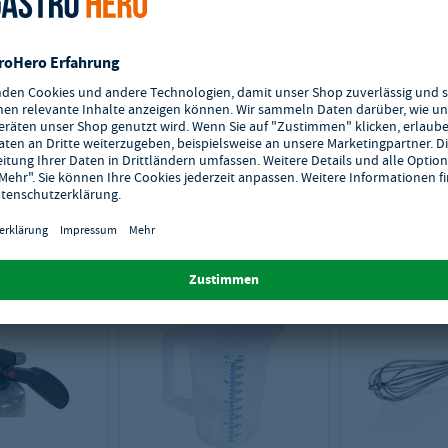
liert und in Betrieb genommen werden. Die Umrüstung der Gas-Art muss
nn installiert und in Betrieb genommen werden.
einer geeigneten Wasseraufbereitung, von einem Fachmann installiert und
e abweichen.