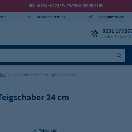
DEAL ALARM - BIS ZU 52% SPAREN!
NUR BIS 11.08.
ie**
Schnelle Lieferung
Rückgabeservice
0231 17726
Verkauf Mo-Fr (8
aber
Vogue Hitzebeständiger Teigschaber 24 cm
Teigschaber 24 cm
Teigschaber