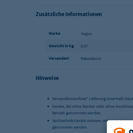
Zusätzliche Informationen
Marke
Vogue
Gewicht in kg
0.07
Versandart
Paketdienst
Hinweise
Versandkostenfreie* Lieferung innerhalb Deu
Geräte, die ohne Stecker oder ohne Anschlus
Betrieb genommen werden.
Spültechnik-Geräte müssen, mit einer geeigne
genommen werden.