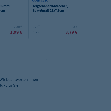
 Gummi-
Teigschaber/Abstecher,
Vogue Teigscha
5 cm
Spatelmaß 15x7,5cm
cm
2,50 €
UVP²:
5 €
UVP²:
1,99 €
3,79 €
Preis:
Preis:
 Wir beantworten Ihnen
ukt für Sie!