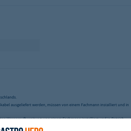
tschlands.
skabel ausgeliefert werden, müssen von einem Fachmann installiert und in
ten Wasseraufbereitung, von einem Fachmann installiert und in Betrieb