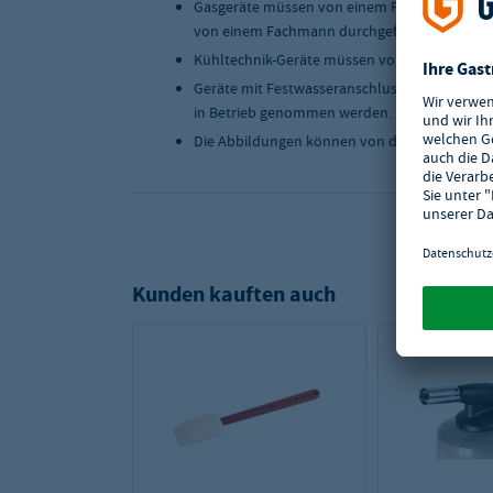
Gasgeräte müssen von einem Fachmann instal
von einem Fachmann durchgeführt werden.
Kühltechnik-Geräte müssen von einem Fachma
Geräte mit Festwasseranschluss müssen, mit 
in Betrieb genommen werden.
Die Abbildungen können von der Originalwar
Kunden kauften auch