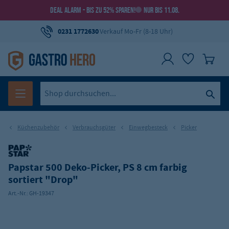
DEAL ALARM - BIS ZU 52% SPAREN!
NUR BIS 11.08.
0231 1772630
Verkauf Mo-Fr (8-18 Uhr)
Küchenzubehör
Verbrauchsgüter
Einwegbesteck
Picker
Papstar 500 Deko-Picker, PS 8 cm farbig
sortiert "Drop"
Art.-Nr.:
GH-19347