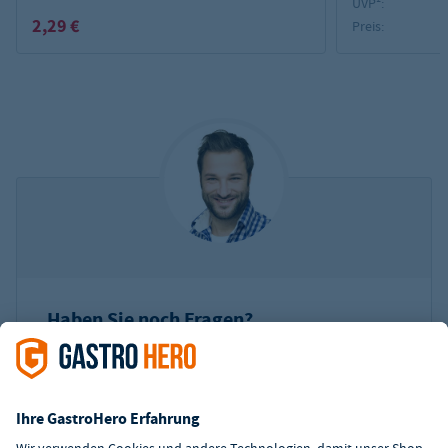
UVP²:
2,29 €
Preis:
Haben Sie noch Fragen?
Unser Team aus rund 50 Branchen-Experten hilft
Ihnen gerne. Wir beantworten Ihnen Ihre offenen
Fragen und finden gemeinsam das passende
Produkt für Sie!