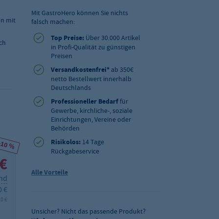
Mit GastroHero können Sie nichts
on mit
falsch machen:
Top Preise:
Über 30.000 Artikel
ch
in Profi-Qualität zu günstigen
Preisen
Versandkostenfrei*
ab 350€
netto Bestellwert innerhalb
Deutschlands
Professioneller Bedarf
für
Gewerbe, kirchliche-, soziale
Einrichtungen, Vereine oder
Behörden
Risikolos:
14 Tage
-10 %
Rückgabeservice
 €
Alle Vorteile
and
0 €
20 €
Unsicher? Nicht das passende Produkt?