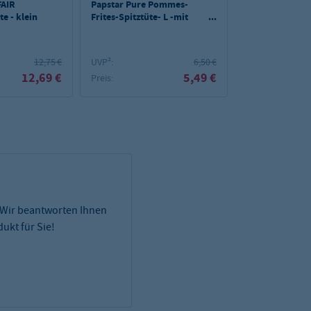
FAIR
Papstar Pure Pommes-
Papstar Pure 
e - klein
Frites-Spitztüte- L -mit
Frites-Spitztüte
Dip-Ecke; Pappe - 50 Stk -
Dip-Ecke; Pappe
300g
100g
12,75 €
UVP²:
6,50 €
UVP²:
12,69 €
5,49 €
Preis:
Preis:
 Wir beantworten Ihnen
ukt für Sie!