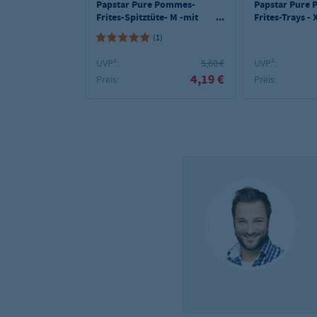
Papstar Pure Pommes-
Papstar Pure
Frites-Spitztüte- M -mit
Frites-Trays -
Dip-Ecke; Pappe - 50 Stk -
Food"- 50 Stk
(1)
150g
UVP²:
5,60 €
UVP²:
4,19 €
Preis:
Preis: