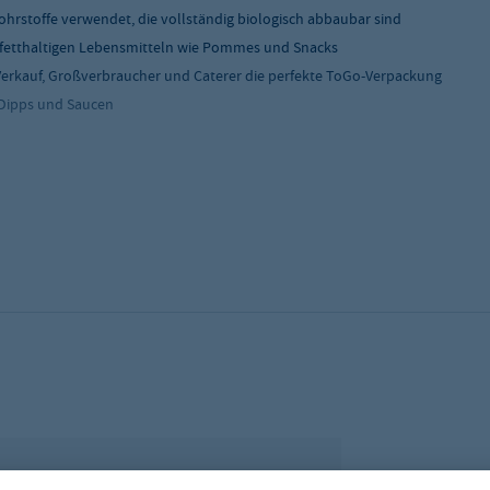
hrstoffe verwendet, die vollständig biologisch abbaubar sind
n fetthaltigen Lebensmitteln wie Pommes und Snacks
erkauf, Großverbraucher und Caterer die perfekte ToGo-Verpackung
r Dipps und Saucen