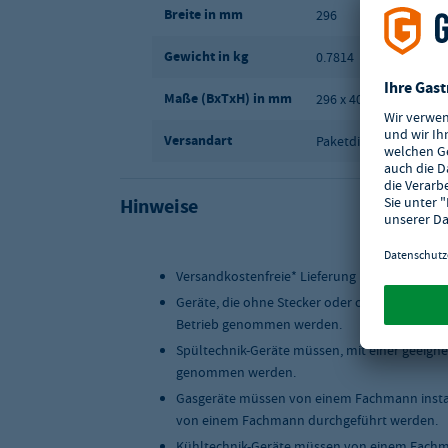
Breite in mm
296
Gewicht in kg
0.7814
Maße (BxTxH) in mm
296 x 400 x 272
Versandart
Paketdienst
Hinweise
Versandkostenfreie* Lieferung innerhalb Deu
Geräte, die ohne Stecker oder ohne Anschlus
Betrieb genommen werden.
Spültechnik-Geräte müssen, mit einer geeigne
genommen werden.
Gasgeräte müssen von einem Fachmann instal
von einem Fachmann durchgeführt werden.
Kühltechnik-Geräte müssen von einem Fachma