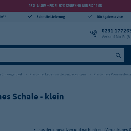
DEAL ALARM - BIS ZU 52% SPAREN!
NUR BIS 11.08.
ie**
Schnelle Lieferung
Rückgabeservice
0231 17726
Verkauf Mo-Fr (8
ie Einwegartikel
Plastikfrei Lebensmittelverpackungen
Plastikfreie Pommesbox
s Schale - klein
aus der innovativen und nachhaltigen Verpackungs-S