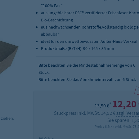
"100% Fair"
aus ungebleichter FSC®-zertifizierter Frischfaser-Kart
Bio-Beschichtung
aus nachwachsenden Rohrstoffe,vollständig biologis
abbaubar
ideal für den umweltbewussten Außer-Haus-Verkauf
Produktmaße (BxTxH): 90 x 165 x 35 mm
Bitte beachten Sie die Mindestabnahmemenge von
6
Stück.
Bitte beachten Sie das Abnahmeintervall von 6 Stück.
12,20
2
13,50 €
Stückpreis inkl. MwSt. 14,52 €
zzgl. Vers
 ziehen.
Sie sparen: 1,3
Preis / 6 Stk.: exkl. MwSt. 73,
80 Stk. x