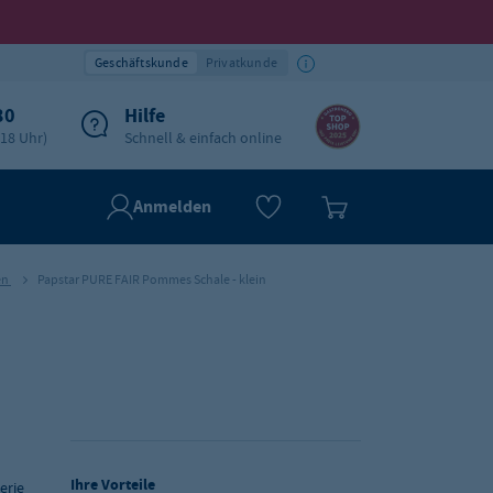
Geschäftskunde
Privatkunde
30
Hilfe
-18 Uhr)
Schnell & einfach online
Anmelden
en
Papstar PURE FAIR Pommes Schale - klein
Ihre Vorteile
erie