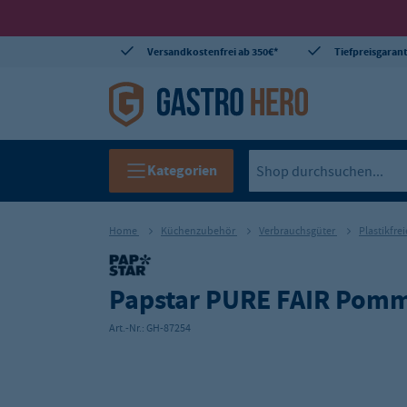
Versandkostenfrei ab 350€*
Tiefpreisgarant
Kategorien
Home
Küchenzubehör
Verbrauchsgüter
Plastikfre
Papstar PURE FAIR Pomme
Art.-Nr.:
GH-87254