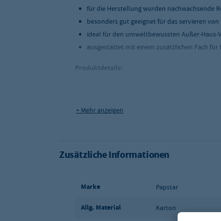
für die Herstellung wurden nachwachsende Ro
besonders gut geeignet für das servieren vo
ideal für den umweltbewussten Außer-Haus-V
ausgestattet mit einem zusätzlichen Fach fü
Produktdetails:
Produktmaße (BxTxH): 90 x 165 x 35 mm
Saucenfach (BxTxH): 30 x 70 x 35 mm
+ Mehr anzeigen
Farbe: innen und außen braun
Liefermenge: 80 Stück pro Verpackung
Zusätzliche Informationen
Marke
Papstar
Allg. Material
Karton