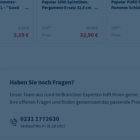
 Pommes-
Papstar 1000 Spitztüten,
Papstar PURE 
 XL - "Good
Pergament-Ersatz 32,5 cm
Pommes Schütt
x 23 cm x 23 cm
"Newsprint" Füllinhalt
250 g, fettdicht
6,25 €
UVP²:
38,50 €
UVP²:
5,59 €
32,90 €
Preis:
Preis:
Haben Sie noch Fragen?
Unser Team aus rund 50 Branchen-Experten hilft Ihnen gerne.
Ihre offenen Fragen und finden gemeinsam das passende Prod
0231 1772630
Verkauf Mo-Fr (8-18 Uhr)