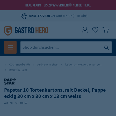
DEAL ALARM - BIS ZU 52% SPAREN!
NUR BIS 11.08.
0231 1772630
Verkauf Mo-Fr (8-18 Uhr)
Küchenzubehör
Verbrauchsgüter
Lebensmittelverpackungen
Tortenkartons
Papstar 10 Tortenkartons, mit Deckel, Pappe
eckig 30 cm x 30 cm x 13 cm weiss
Art.-Nr.:
GH-18857