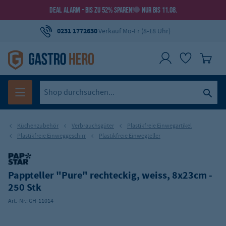
DEAL ALARM - BIS ZU 52% SPAREN!
NUR BIS 11.08.
0231 1772630
Verkauf Mo-Fr (8-18 Uhr)
Küchenzubehör
Verbrauchsgüter
Plastikfreie Einwegartikel
Plastikfreie Einweggeschirr
Plastikfreie Einwegteller
Pappteller "Pure" rechteckig, weiss, 8x23cm -
250 Stk
Art.-Nr.:
GH-11014