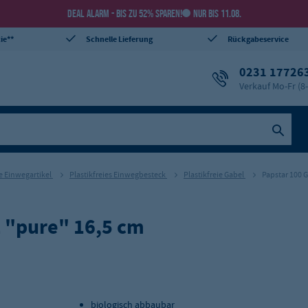
DEAL ALARM - BIS ZU 52% SPAREN!
NUR BIS 11.08.
ie**
Schnelle Lieferung
Rückgabeservice
0231 17726
Verkauf Mo-Fr (8
ie Einwegartikel
Plastikfreies Einwegbesteck
Plastikfreie Gabel
Papstar 100 G
z "pure" 16,5 cm
biologisch abbaubar