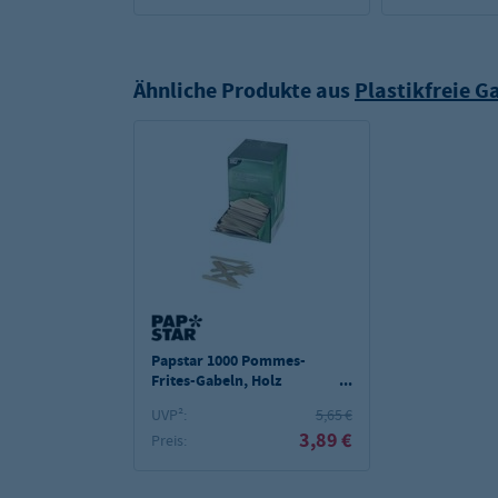
Ähnliche Produkte aus
Plastikfreie G
Papstar 1000 Pommes-
Frites-Gabeln, Holz
"pure" 8,5 cm
UVP²:
5,65 €
3,89 €
Preis: