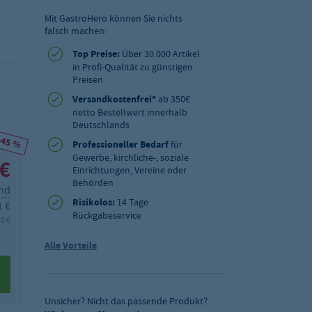
Mit GastroHero können Sie nichts
falsch machen:
Top Preise:
Über 30.000 Artikel
in Profi-Qualität zu günstigen
Preisen
Versandkostenfrei*
ab 350€
netto Bestellwert innerhalb
Deutschlands
-45 %
Professioneller Bedarf
für
Gewerbe, kirchliche-, soziale
 €
Einrichtungen, Vereine oder
Behörden
and
Risikolos:
14 Tage
1 €
Rückgabeservice
90 €
Alle Vorteile
Unsicher? Nicht das passende Produkt?