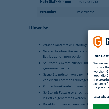
Maße (BxTxH) in mm
180 x 233 x 215
Versandart
Paketdienst
Hinweise
Versandkostenfreie* Lieferung innerhalb Deu
Geräte, die ohne Stecker oder ohne Anschlus
Betrieb genommen werden.
Spültechnik-Geräte müssen, mit einer geeigne
genommen werden.
Gasgeräte müssen von einem Fachmann instal
von einem Fachmann durchgeführt werden.
Kühltechnik-Geräte müssen von einem Fachma
Geräte mit Festwasseranschluss müssen, mit 
in Betrieb genommen werden.
Die Abbildungen können von der Originalwar