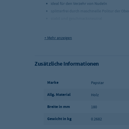
ideal für den Verzehr von Nudeln
splitterfrei durch maschinelle Politur der Obe
stabil und geschmacksneutral
Ptoduktdetails
+ Mehr anzeigen
Material: Birkenholz
Länge: 165 mm
Gewicht: 2,3 Gramm
Zusätzliche Informationen
Marke
Papstar
Allg. Material
Holz
Breite in mm
180
Gewicht in kg
0.2682