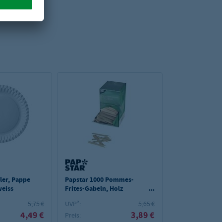
ller, Pappe
Papstar 1000 Pommes-
weiss
Frites-Gabeln, Holz
"pure" 8,5 cm
5,75 €
UVP²:
5,65 €
4,49 €
3,89 €
Preis: