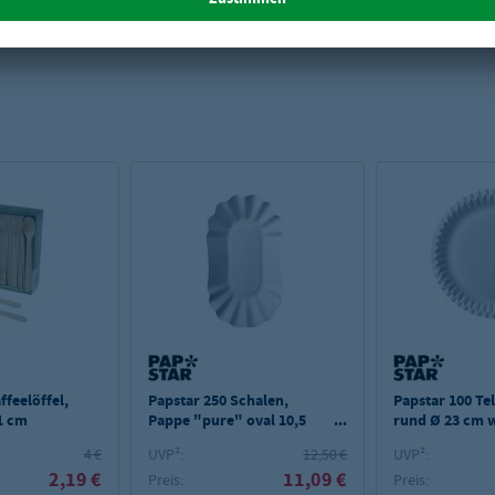
ffeelöffel,
Papstar 250 Schalen,
Papstar 100 Te
1 cm
Pappe "pure" oval 10,5
rund Ø 23 cm 
cm x 17,5 cm x 3 cm weiss
4 €
UVP²:
12,50 €
UVP²:
2,19 €
11,09 €
Preis:
Preis: