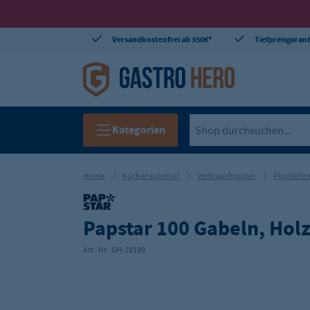
Versandkostenfrei ab 350€*
Tiefpreisgarant
Kategorien
Home
Küchenzubehör
Verbrauchsgüter
Plastikfre
Papstar 100 Gabeln, Hol
Art.-Nr.:
GH-18199