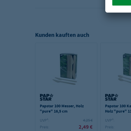
Kunden kauften auch
Papstar 100 Messer, Holz
Papstar 100 Ka
"pure" 16,5 cm
Holz "pure" 1
UVP²:
4,25 €
UVP²:
2,49 €
Preis:
Preis: