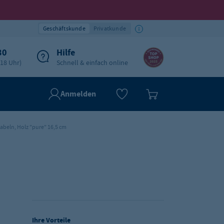
Geschäftskunde
Privatkunde
30
Hilfe
-18 Uhr)
Schnell & einfach online
Anmelden
abeln, Holz "pure" 16,5 cm
Ihre Vorteile