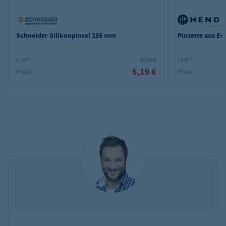
Schneider Silikonpinsel 235 mm
Pinzette aus Ede
UVP²:
6,70 €
UVP²:
5,19 €
Preis:
Preis: