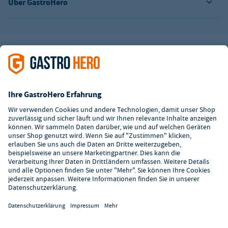
Über GastroHero
Alle Abbildungen ähnlich. Einige Zahlungsarten
können
Zusatzkosten
verursachen.
² Unverbindl. Preisempfehlung des Herstellers
*Ab einem Mbw. von 350€ netto. Bis dahin gelten Versandkosten
i.H.v. 7,90€ (zzgl. Mwst.)
**Die Tiefpreisgarantie ist nicht mit anderen Aktionen oder
Rabatten kombinierbar.
© 2026 GastroHero - Gastronomiebedarf -
AGB
/
Datenschutz
/