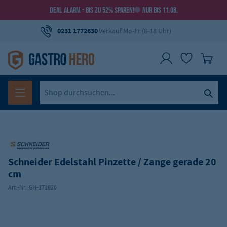
DEAL ALARM - BIS ZU 52% SPAREN!
NUR BIS 11.08.
0231 1772630
Verkauf Mo-Fr (8-18 Uhr)
Schneider Edelstahl Pinzette / Zange gerade 20
cm
Art.-Nr.:
GH-171020