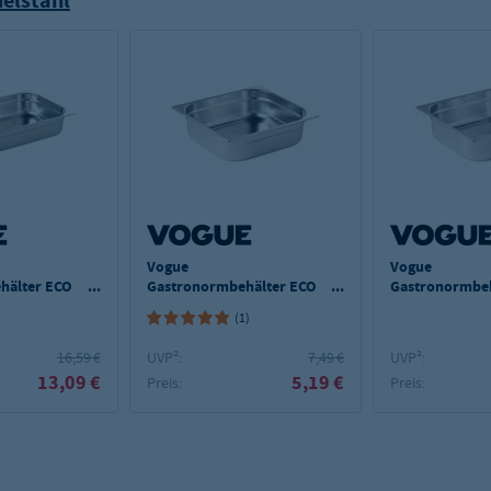
elstahl
Vogue
Vogue
hälter ECO
Gastronormbehälter ECO
Gastronormbeh
mm
GN 1/2 - 65 mm
GN 1/2 - 100 
(1)
16,59 €
UVP²:
7,49 €
UVP²:
13,09 €
5,19 €
Preis:
Preis: