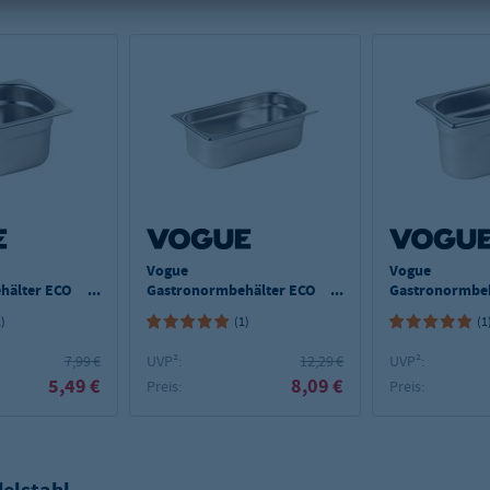
Vogue
Vogue
hälter ECO
Gastronormbehälter ECO
Gastronormbeh
mm
GN 1/3 - 150 mm
GN 1/9 - 150 
2)
(1)
(1
7,99 €
UVP²:
12,29 €
UVP²:
5,49 €
8,09 €
Preis:
Preis: