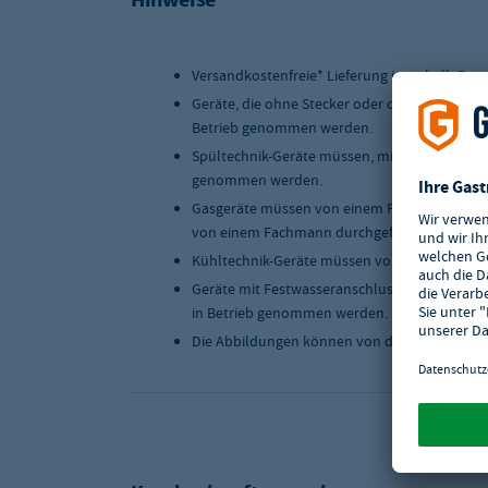
Versandart
Paketdienst
Versandkostenfreie* Lieferung innerhalb Deu
Geräte, die ohne Stecker oder ohne Anschlus
Betrieb genommen werden.
Spültechnik-Geräte müssen, mit einer geeigne
genommen werden.
Gasgeräte müssen von einem Fachmann instal
von einem Fachmann durchgeführt werden.
Kühltechnik-Geräte müssen von einem Fachma
Geräte mit Festwasseranschluss müssen, mit 
in Betrieb genommen werden.
Die Abbildungen können von der Originalwar