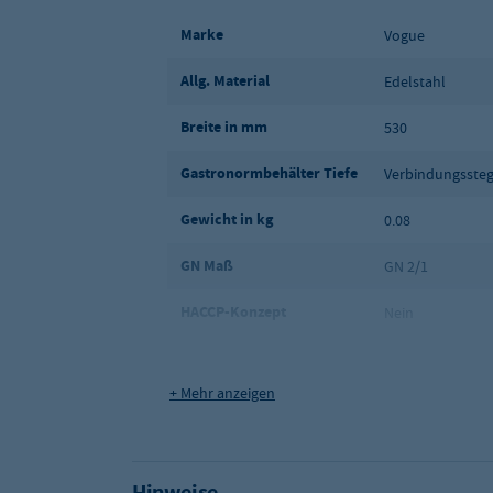
Marke
Vogue
Allg. Material
Edelstahl
Breite in mm
530
Gastronormbehälter Tiefe
Verbindungsste
Gewicht in kg
0.08
GN Maß
GN 2/1
HACCP-Konzept
Nein
Gelocht
Nein
+ Mehr anzeigen
Maße (BxTxH) in mm
530 x 25
Qualitätsstufe:
Eco
Hinweise