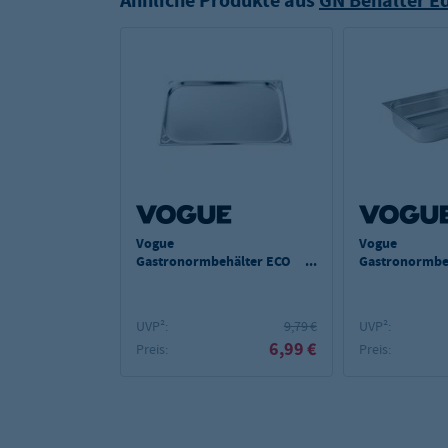
Ähnliche Produkte aus
GN Behälter Ed
Vogue
Vogue
Gastronormbehälter ECO
Gastronormbe
GN 1/1 - 20 mm
GN 1/1 - 100 
UVP²:
9,79 €
UVP²:
6,99 €
Preis:
Preis: