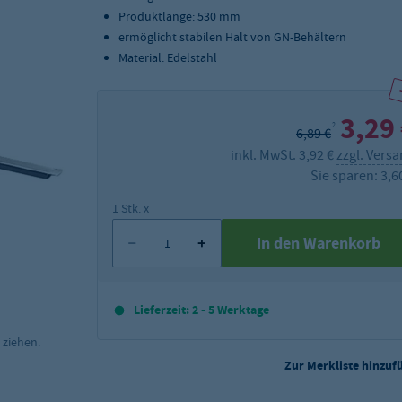
Produktlänge: 530 mm
ermöglicht stabilen Halt von GN-Behältern
Material: Edelstahl
3,29
2
6,89 €
inkl. MwSt. 3,92 €
zzgl. Vers
Sie sparen: 3,6
1 Stk. x
In den Warenkorb
Lieferzeit: 2 - 5 Werktage
 ziehen.
Zur Merkliste hinzuf