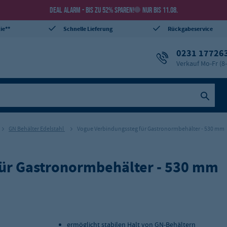
DEAL ALARM - BIS ZU 52% SPAREN!
NUR BIS 11.08.
ie**
Schnelle Lieferung
Rückgabeservice
0231 17726
Verkauf Mo-Fr (8
GN Behälter Edelstahl
Vogue Verbindungssteg für Gastronormbehälter - 530 mm
für Gastronormbehälter - 530 mm
ermöglicht stabilen Halt von GN-Behältern