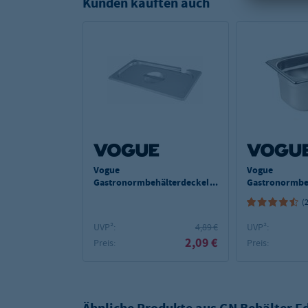
Kunden kauften auch
Vogue
Vogue
Gastronormbehälterdeckel
Gastronormbe
ECO GN 1/6 - mit
GN 1/6 - 150 
(
Löffelaussparung
UVP²:
4,89 €
UVP²:
2,09 €
Preis:
Preis: