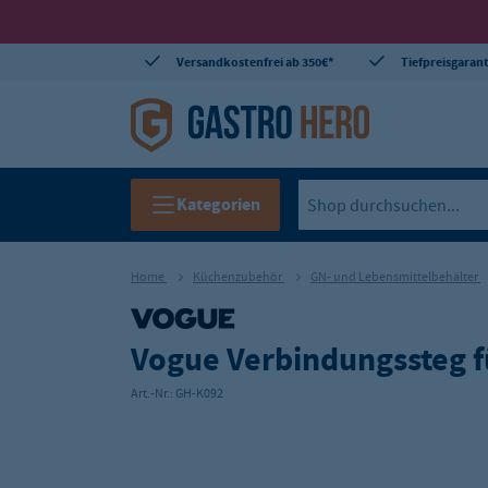
Versandkostenfrei ab 350€*
Tiefpreisgarant
Kategorien
Home
Küchenzubehör
GN- und Lebensmittelbehälter
Vogue Verbindungssteg 
Art.-Nr.:
GH-K092