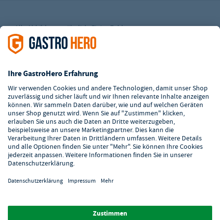
Alle Abbildungen ähnlich. Einige Zahlungsarten
können
Zusatzkosten
verursachen.
² Unverbindl. Preisempfehlung des Herstellers
*Ab einem Mbw. von 350€ netto. Bis dahin gelten Versandkosten
i.H.v. 7,90€ (zzgl. Mwst.)
**Die Tiefpreisgarantie ist nicht mit anderen Aktionen oder
Rabatten kombinierbar.
© 2026 GastroHero - Gastronomiebedarf -
AGB
/
Datenschutz
/
Datenschutzeinstellungen
/
Impressum
/
Hinweisgeber
/