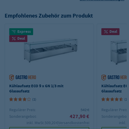
Empfohlenes Zubehör zum Produkt
Express
Deal
Deal
Kühlaufsatz ECO 9 x GN 1/3 mit
Kühlaufsatz ECO
Glasaufsatz
Glasaufsatz
(1)
(2)
Regulärer Preis:
542 €
Regulärer Preis:
427,90 €
Sonderangebot:
Sonderangebot
inkl. MwSt.
509,20 €
Versandkostenfrei
inkl. 