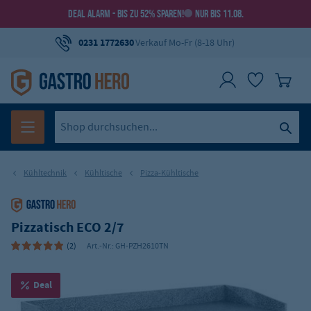
DEAL ALARM - BIS ZU 52% SPAREN!
NUR BIS 11.08.
0231 1772630
Verkauf Mo-Fr (8-18 Uhr)
Kühltechnik
Kühltische
Pizza-Kühltische
Pizzatisch ECO 2/7
(2)
Art.-Nr.:
GH-PZH2610TN
Deal