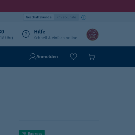
Geschäftskunde
Privatkunde
30
Hilfe
-18 Uhr)
Schnell & einfach online
Anmelden