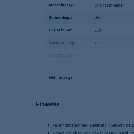
Maschinentyp
Schrägschneider
Maße:
Schneidegut
Wurst
BxTxH: 510 x 425 x 380 mm
Breite in mm
510
Gewicht in kg
15.2
Leistung in kW
0,24
Maße (BxTxH) in mm
510 x 425 x 380
+ Mehr anzeigen
Qualitätsstufe:
Eco
Versandart
Paketdienst
Hinweise
Versandkostenfreie* Lieferung innerhalb Deu
Geräte, die ohne Stecker oder ohne Anschlus