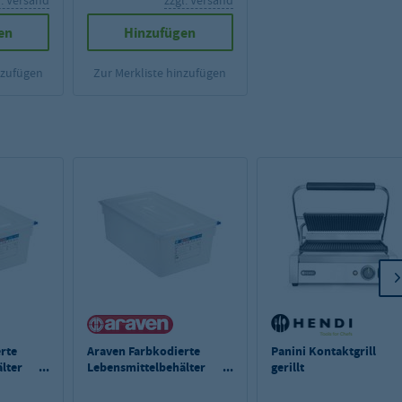
l. Versand
zzgl. Versand
en
Hinzufügen
nzufügen
Zur Merkliste hinzufügen
rte
Araven Farbkodierte
Panini Kontaktgrill
lter
Lebensmittelbehälter
gerillt
GN 1/1, 10 cm