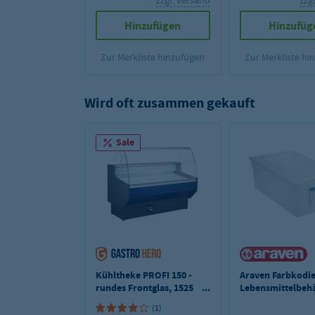
zzgl. Versand
zzg
Hinzufügen
Hinzufüg
Zur Merkliste hinzufügen
Zur Merkliste hi
Wird oft zusammen gekauft
Sale
Kühltheke PROFI 150 -
Araven Farbkodie
rundes Frontglas, 1525
Lebensmittelbehä
mm, mit LED-
GN 1/1, 20 cm
(1)
Beleuchtung