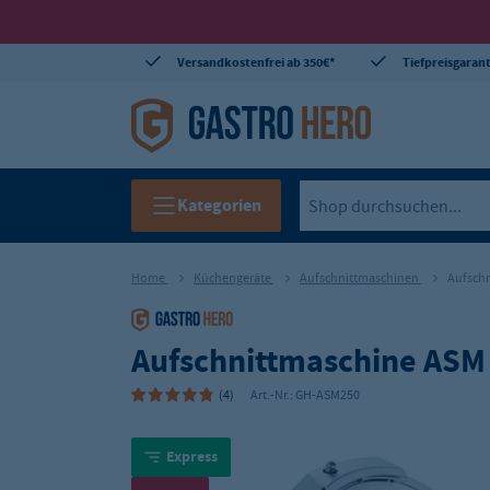
Versandkostenfrei ab 350€*
Tiefpreisgarant
Kategorien
Home
Küchengeräte
Aufschnittmaschinen
Aufsch
Aufschnittmaschine AS
(4)
Art.-Nr.:
GH-ASM250
Express