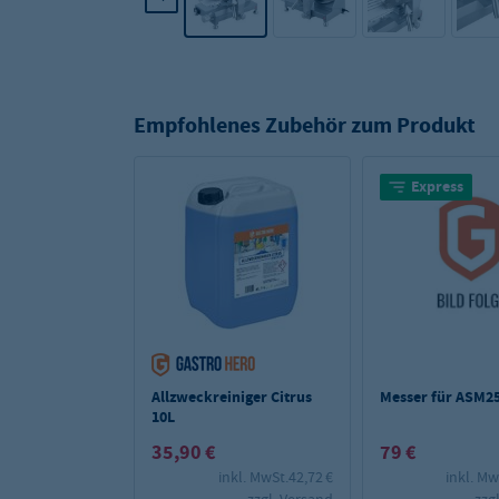
Empfohlenes Zubehör zum Produkt
Express
Allzweckreiniger Citrus
Messer für ASM2
10L
35,90 €
79 €
inkl. MwSt.
42,72 €
inkl. Mw