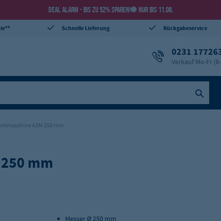
DEAL ALARM - BIS ZU 52% SPAREN!
NUR BIS 11.08.
ie**
Schnelle Lieferung
Rückgabeservice
0231 17726
Verkauf Mo-Fr (8
nittmaschine ASM 250 mm
M 250 mm
Messer Ø 250 mm