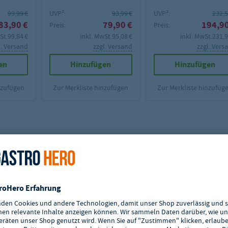
99,99 €
UVP²:
93,99 €
UVP²:
232,5
83,90 €
79,90 €
194,90
Preis:
Preis:
St.
99,84 €
inkl. MwSt.
95,08 €
inkl. MwSt.
231,9
l. Versand
zzgl. Versand
zzgl. Vers
en
Hinzufügen
Hinzufügen
nzufügen
Zur Merkliste hinzufügen
Zur Merkliste hinzufüg