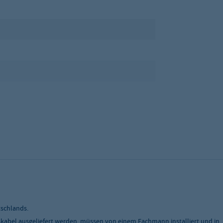
tschlands.
skabel ausgeliefert werden, müssen von einem Fachmann installiert und in