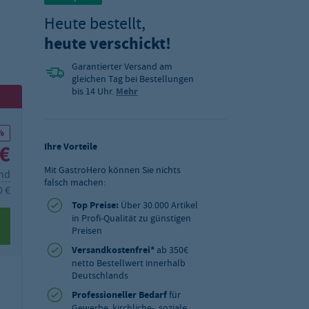
Heute bestellt,
heute verschickt!
Garantierter Versand am
gleichen Tag bei Bestellungen
bis 14 Uhr.
Mehr
%
 €
Ihre Vorteile
Mit GastroHero können Sie nichts
and
falsch machen:
0 €
Top Preise:
Über 30.000 Artikel
in Profi-Qualität zu günstigen
Preisen
Versandkostenfrei*
ab 350€
netto Bestellwert innerhalb
Deutschlands
Professioneller Bedarf
für
Gewerbe, kirchliche-, soziale