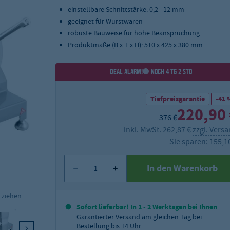
einstellbare Schnittstärke: 0,2 - 12 mm
geeignet für Wurstwaren
robuste Bauweise für hohe Beanspruchung
Produktmaße (B x T x H): 510 x 425 x 380 mm
DEAL ALARM!
NOCH 4 TG 2 STD
Tiefpreisgarantie
-41 
220,90
376 €
inkl. MwSt. 262,87 €
zzgl. Vers
Sie sparen: 155,1
In den Warenkorb
 ziehen.
Sofort lieferbar! In 1 - 2 Werktagen bei Ihnen
Garantierter Versand am gleichen Tag bei
Bestellung bis 14 Uhr