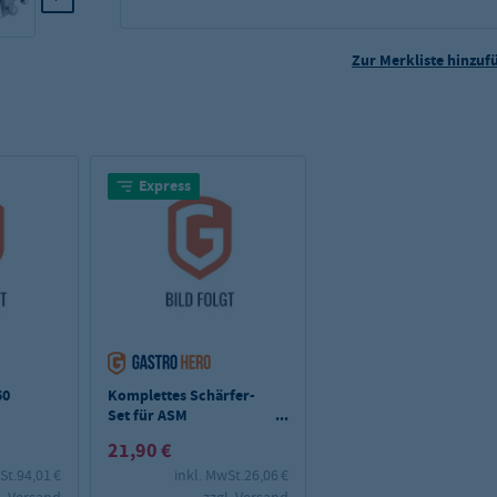
Zur Merkliste hinzuf
Express
50
Komplettes Schärfer-
Set für ASM
Aufschnittmaschine
21,90 €
St.
94,01 €
inkl. MwSt.
26,06 €