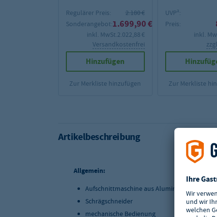
Regulärer Preis:
2.180 €
UVP²:
1.699,90 €
Sonderangebot:
Preis:
inkl. MwSt.
2.022,88 €
inkl. Mw
Versandkostenfrei
zzg
Hinzufügen
Hinzufüg
Zur Merkliste hinzufügen
Zur Merkliste hi
Artikelbeschreibung
Allgemein:
Aufschnittmaschine aus Aluminium
Schrägschneider
mechanische Bedienung