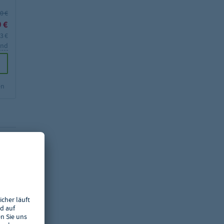
0 €
UVP²:
385,71 €
 €
267,90 €
Preis:
3 €
inkl. MwSt.
318,80 €
and
zzgl. Versand
Hinzufügen
en
Zur Merkliste hinzufügen